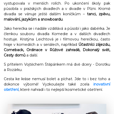
vystupovala v menších rolích. Po ukončení školy pak
působila v pražských divadlech a v divadle v Plzni. Kromě
divadla se věnuje ještě dalším koníčkům –
tanci, zpěvu,
malování, jazykům a snowboardu
.
Jako herečka se i nadále vzdělává a působí i jako dabérka. Je
členkou souboru divadla Komedie a v dalších divadlech
hostuje. Kristýna Leichtová je i filmovou herečkou, často
hraje v komediích a v seriálech, například
Účastníci zájezdu,
Comeback, Ordinace v Růžové zahradě, Dokonalý svět,
Cesty domů
a další.
S přítelem Vojtěchem Štěpánkem má dvě dcery - Dorotku
a Rozárku.
Cesta ke kráse nemusí bolet a píchat. Jde to i bez toho a
dokonce výborně! Vyzkoušejte také zcela
inovativní
ošetření
, které nahradí i to nejlepší kosmetické ošetření.