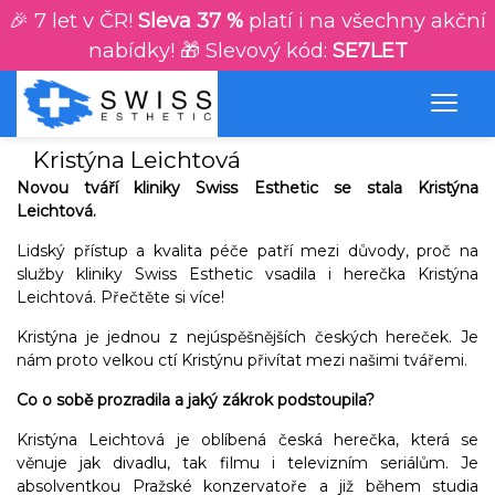
🎉 7 let v ČR!
Sleva 37 %
platí i na všechny akční
nabídky! 🎁 Slevový kód:
SE7LET
Kristýna Leichtová
Novou tváří kliniky Swiss Esthetic se stala Kristýna
Leichtová.
Lidský přístup a kvalita péče patří mezi důvody, proč na
služby kliniky Swiss Esthetic vsadila i herečka Kristýna
Leichtová. Přečtěte si více!
Kristýna je jednou z nejúspěšnějších českých hereček. Je
nám proto velkou ctí Kristýnu přivítat mezi našimi tvářemi.
Co o sobě prozradila a jaký zákrok podstoupila?
Kristýna Leichtová je oblíbená česká herečka, která se
věnuje jak divadlu, tak filmu i televizním seriálům. Je
absolventkou Pražské konzervatoře a již během studia