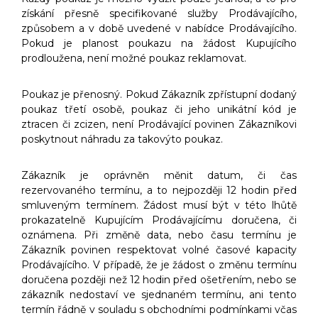
získání přesně specifikované služby Prodávajícího,
způsobem a v době uvedené v nabídce Prodávajícího.
Pokud je planost poukazu na žádost Kupujícího
prodloužena, není možné poukaz reklamovat.
Poukaz je přenosný. Pokud Zákazník zpřístupní dodaný
poukaz třetí osobě, poukaz či jeho unikátní kód je
ztracen či zcizen, není Prodávající povinen Zákazníkovi
poskytnout náhradu za takovýto poukaz.
Zákazník je oprávněn měnit datum, či čas
rezervovaného termínu, a to nejpozději 12 hodin před
smluveným termínem. Žádost musí být v této lhůtě
prokazatelně Kupujícím Prodávajícímu doručena, či
oznámena. Při změně data, nebo času termínu je
Zákazník povinen respektovat volné časové kapacity
Prodávajícího. V případě, že je žádost o změnu termínu
doručena později než 12 hodin před ošetřením, nebo se
zákazník nedostaví ve sjednaném termínu, ani tento
termín řádně v souladu s obchodními podmínkami včas