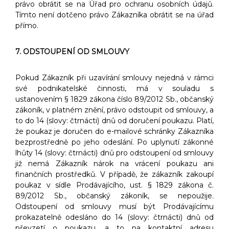
právo obrátit se na Úřad pro ochranu osobních údajů.
Tímto není dotčeno právo Zákazníka obrátit se na úřad
přímo.
7. ODSTOUPENÍ OD SMLOUVY
Pokud Zákazník při uzavírání smlouvy nejedná v rámci
své podnikatelské činnosti, má v souladu s
ustanovením § 1829 zákona číslo 89/2012 Sb., občanský
zákoník, v platném znění, právo odstoupit od smlouvy, a
to do 14 (slovy: čtrnácti) dnů od doručení poukazu. Platí,
že poukaz je doručen do e-mailové schránky Zákazníka
bezprostředně po jeho odeslání. Po uplynutí zákonné
lhůty 14 (slovy: čtrnácti) dnů pro odstoupení od smlouvy
již nemá Zákazník nárok na vrácení poukazu ani
finančních prostředků. V případě, že zákazník zakoupí
poukaz v sídle Prodávajícího, ust. § 1829 zákona č.
89/2012 Sb., občanský zákoník, se nepoužije.
Odstoupení od smlouvy musí být Prodávajícímu
prokazatelně odesláno do 14 (slovy: čtrnácti) dnů od
převzetí o poukazu, a to na kontaktní adresu