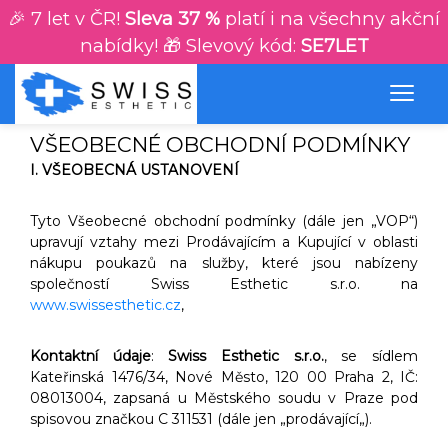
🎉 7 let v ČR!
Sleva 37 %
platí i na všechny akční
nabídky! 🎁 Slevový kód:
SE7LET
VŠEOBECNÉ OBCHODNÍ PODMÍNKY
I. VŠEOBECNÁ USTANOVENÍ
Tyto Všeobecné obchodní podmínky (dále jen „VOP“)
upravují vztahy mezi Prodávajícím a Kupující v oblasti
nákupu poukazů na služby, které jsou nabízeny
společností Swiss Esthetic s.r.o. na
www.swissesthetic.cz
,
Kontaktní údaje
:
Swiss Esthetic s.r.o.
, se sídlem
Kateřinská 1476/34, Nové Město, 120 00 Praha 2, IČ:
08013004, zapsaná u Městského soudu v Praze pod
spisovou značkou C 311531 (dále jen „prodávající„).