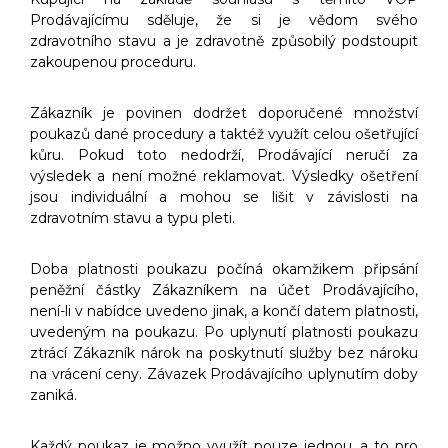
Prodávajícímu sděluje, že si je vědom svého
zdravotního stavu a je zdravotně způsobilý podstoupit
zakoupenou proceduru.
Zákazník je povinen dodržet doporučené množství
poukazů dané procedury a taktéž využít celou ošetřující
kůru. Pokud toto nedodrží, Prodávající neručí za
výsledek a není možné reklamovat. Výsledky ošetření
jsou individuální a mohou se lišit v závislosti na
zdravotním stavu a typu pleti.
Doba platnosti poukazu počíná okamžikem připsání
peněžní částky Zákazníkem na účet Prodávajícího,
není-li v nabídce uvedeno jinak, a končí datem platnosti,
uvedeným na poukazu. Po uplynutí platnosti poukazu
ztrácí Zákazník nárok na poskytnutí služby bez nároku
na vrácení ceny. Závazek Prodávajícího uplynutím doby
zaniká.
Každý poukaz je možno využít pouze jednou, a to pro