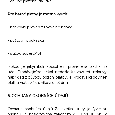
- on-line platební tlačítka
Pro běžné platby je možno využít:
- bankovní převod z libovolné banky
- poštovní poukázku
- službu superCASH
Pokud je jakýmkoli způsobem provedena platba na
účet Prodávajícího, ačkoli nedošlo k uzavření smlouvy,
například z důvodu pozdní platby, je Prodávající povinen
platbu vrátit Zákazníkovi do 3 dnů.
6. OCHRANA OSOBNÍCH ÚDAJŮ
Ochrana osobních údajů Zákazníka, který je fyzickou
osobou, je poskytována zákonem č. 101/2000 Sb., o