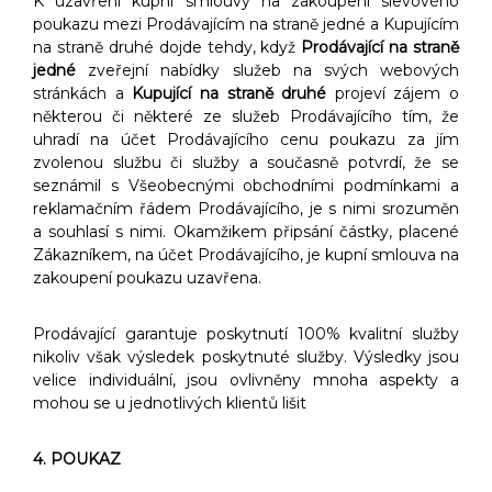
K uzavření kupní smlouvy na zakoupení slevového
poukazu mezi Prodávajícím na straně jedné a Kupujícím
na straně druhé dojde tehdy, když
Prodávající na straně
jedné
zveřejní nabídky služeb na svých webových
stránkách a
Kupující na straně druhé
projeví zájem o
některou či některé ze služeb Prodávajícího tím, že
uhradí na účet Prodávajícího cenu poukazu za jím
zvolenou službu či služby a současně potvrdí, že se
seznámil s Všeobecnými obchodními podmínkami a
reklamačním řádem Prodávajícího, je s nimi srozuměn
a souhlasí s nimi. Okamžikem připsání částky, placené
Zákazníkem, na účet Prodávajícího, je kupní smlouva na
zakoupení poukazu uzavřena.
Prodávající garantuje poskytnutí 100% kvalitní služby
nikoliv však výsledek poskytnuté služby. Výsledky jsou
velice individuální, jsou ovlivněny mnoha aspekty a
mohou se u jednotlivých klientů lišit
4. POUKAZ