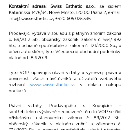
Kontaktní adresa:
Swiss Esthetic s.r.o.
, se sídlem
Kateřinská 1476/34, Nové Město, 120 00 Praha 2, e-mail:
info@swissesthetic.cz
, +420 605 025 336.
Prodávající vydává v souladu s platným zněním zákona
č. 89/2012 Sb., občanský zákoník, zákona č. 634/1992
Sb., o ochraně spotřebitele a zákona č. 121/2000 Sb., o
právu autorském, tyto Všeobecné obchodní podmínky,
platné od 18.6.2019.
Tyto VOP upravují smluvní vztahy a vymezují práva a
povinnosti všech návštěvníků a uživatelů webového
rozhraní
www.swissesthetic.cz
. v oblasti nákupu
poukazů.
Právní vztahy Prodávajícího s Kupujícím –
spotřebitelem výslovně neupravené těmito VOP se řídí
příslušnými ustanoveními zákona č. 89/2012 Sb.,
občanský zákoník, v platném znění, a zákonem č.