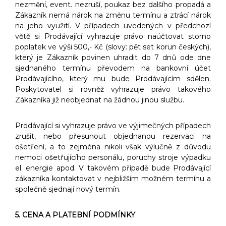
nezmění, event. nezruší, poukaz bez dalšího propadá a
Zákazník nemá nárok na změnu termínu a ztrácí nárok
na jeho využití. V případech uvedených v předchozí
větě si Prodávající vyhrazuje právo naúčtovat storno
poplatek ve výši 500,- Kč (slovy: pět set korun českých),
který je Zákazník povinen uhradit do 7 dnů ode dne
sjednaného termínu převodem na bankovní účet
Prodávajícího, který mu bude Prodávajícím sdělen.
Poskytovatel si rovněž vyhrazuje právo takového
Zákazníka již neobjednat na žádnou jinou službu.
Prodávající si vyhrazuje právo ve výjimečných případech
zrušit, nebo přesunout objednanou rezervaci na
ošetření, a to zejména nikoli však výlučně z důvodu
nemoci ošetřujícího personálu, poruchy stroje výpadku
el. energie apod. V takovém případě bude Prodávající
zákazníka kontaktovat v nejbližším možném termínu a
společně sjednají nový termín.
5. CENA A PLATEBNÍ PODMÍNKY