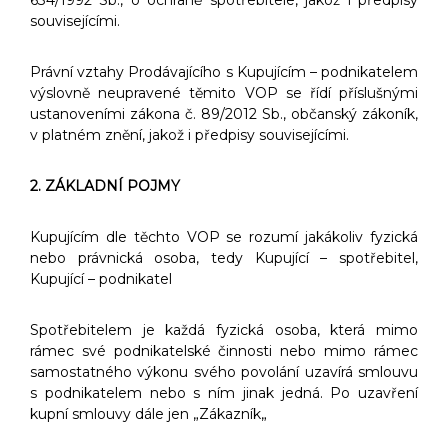
634/1992 Sb., o ochraně spotřebitele, jakož i předpisy
souvisejícími.
Právní vztahy Prodávajícího s Kupujícím – podnikatelem
výslovně neupravené těmito VOP se řídí příslušnými
ustanoveními zákona č. 89/2012 Sb., občanský zákoník,
v platném znění, jakož i předpisy souvisejícími.
2. ZÁKLADNÍ POJMY
Kupujícím dle těchto VOP se rozumí jakákoliv fyzická
nebo právnická osoba, tedy Kupující – spotřebitel,
Kupující – podnikatel
Spotřebitelem je každá fyzická osoba, která mimo
rámec své podnikatelské činnosti nebo mimo rámec
samostatného výkonu svého povolání uzavírá smlouvu
s podnikatelem nebo s ním jinak jedná. Po uzavření
kupní smlouvy dále jen „Zákazník„