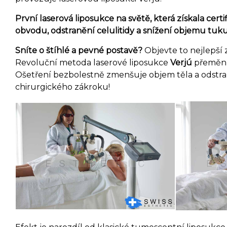
První laserová liposukce na světě, která získala certi
obvodu, odstranění celulitidy a snížení objemu tuku
S
níte o štíhlé a pevné postavě?
Objevte to nejlepší 
Revoluční metoda laserové liposukce
Verjú
přemění 
Ošetření bezbolestně zmenšuje objem těla a odstr
chirurgického zákroku!