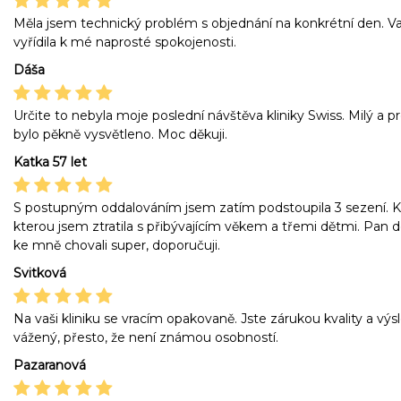
Měla jsem technický problém s objednání na konkrétní den. 
vyřídila k mé naprosté spokojenosti.
Dáša
Určite to nebyla moje poslední návštěva kliniky Swiss. Milý a p
bylo pěkně vysvětleno. Moc děkuji.
Katka 57 let
S postupným oddalováním jsem zatím podstoupila 3 sezení. K
kterou jsem ztratila s přibývajícím věkem a třemi dětmi. Pan dok
ke mně chovali super, doporučuji.
Svitková
Na vaši kliniku se vracím opakovaně. Jste zárukou kvality a výs
vážený, přesto, že není známou osobností.
Pazaranová