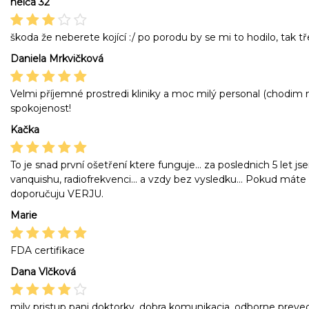
helča 32
škoda že neberete kojící :/ po porodu by se mi to hodilo, tak t
Daniela Mrkvičková
Velmi příjemné prostredi kliniky a moc milý personal (chodim n
spokojenost!
Kačka
To je snad první ošetření ktere funguje... za poslednich 5 let jse
vanquishu, radiofrekvenci... a vzdy bez vysledku... Pokud má
doporučuju VERJU.
Marie
FDA certifikace
Dana Vlčková
mily pristup pani doktorky, dobra komunikacia, odborne preve