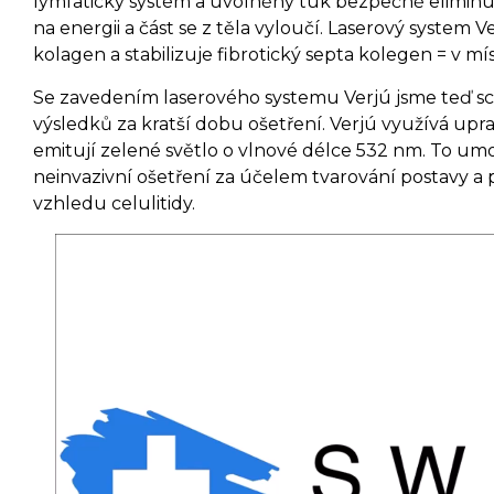
lymfatický systém a uvolněný tuk bezpečně eliminuj
na energii a část se z těla vyloučí. Laserový system 
kolagen a stabilizuje fibrotický septa kolegen = v mí
Se zavedením laserového systemu Verjú jsme teď s
výsledků za kratší dobu ošetření. Verjú využívá upr
emitují zelené světlo o vlnové délce 532 nm. To umo
neinvazivní ošetření za účelem tvarování postavy a
vzhledu celulitidy.