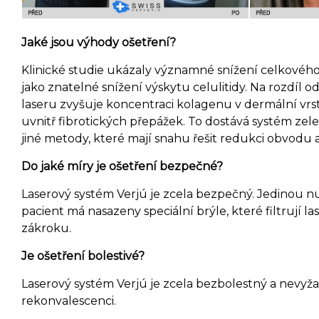
Jaké jsou výhody ošetření?
Klinické studie ukázaly významné snížení celkového
jako znatelné snížení výskytu celulitidy. Na rozdíl 
laseru zvyšuje koncentraci kolagenu v dermální vr
uvnitř fibrotických přepážek. To dostává systém ze
jiné metody, které mají snahu řešit redukci obvodu a 
Do jaké míry je ošetření bezpečné?
Laserový systém Verjú je zcela bezpečný. Jedinou nu
pacient má nasazeny speciální brýle, které filtrují l
zákroku.
Je ošetření bolestivé?
Laserový systém Verjú je zcela bezbolestný a nevy
rekonvalescenci.