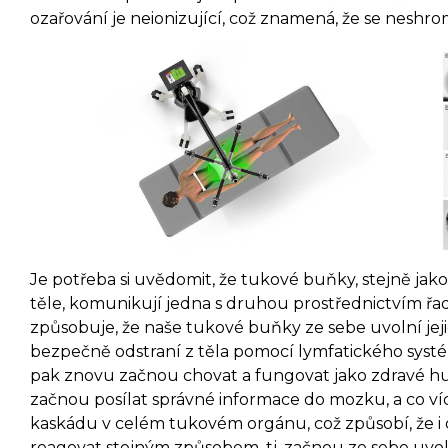
ozařování je neionizující, což znamená, že se neshro
Je potřeba si uvědomit, že tukové buňky, stejně ja
těle, komunikují jedna s druhou prostřednictvím řa
způsobuje, že naše tukové buňky ze sebe uvolní jeji
bezpečně odstraní z těla pomocí lymfatického syst
pak znovu začnou chovat a fungovat jako zdravé 
začnou posílat správné informace do mozku, a co ví
kaskádu v celém tukovém orgánu, což způsobí, že i
reagovat stejným způsobem, tj. začnou ze sebe uvol