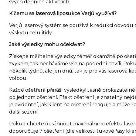
svých denních aktivitách.
K čemu se laserová liposukce Verjú využívá?
Verjú laserový systém se používá k redukci obvodu z
výskytu celulitidy.
Jaké výsledky mohu očekávat?
Získejte měřitelné výsledky téměř okamžitě po ošetřen
zvykem, tak necháváme vše na poslední chvíli. Pokud
několik týdnů, ale jen dnů, tak je pro vás laserová li
volbou.
Každé ošetření přináší výsledky! Jasně prokazatelné 
po jednom ošetření. Efekt ošetření je znatelný nejd
je evidentní, jak klient na ošetření reaguje a může r
další sezení.
Pokud chcete dosáhnout maximálního efektu laserov
doporučuje 7 ošetření (dle velikosti tukové řasy kli