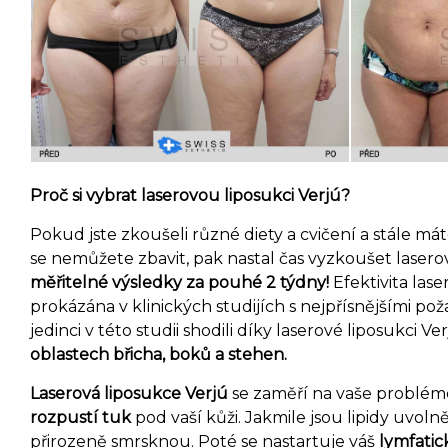
Proč si vybrat laserovou liposukci Verjú?
Pokud jste zkoušeli různé diety
a cvičení a stále má
se nemůžete zbavit, pak nastal čas vyzkoušet laserov
měřitelné výsledky za pouhé 2 týdny!
Efektivita las
prokázána v klinických studijích s nejpřísnějšími pož
jedinci v této studii shodili díky laserové liposukci Ve
oblastech břicha, boků a stehen.
Laserová liposukce Verjú
se zaměří na vaše problémo
rozpustí tuk
pod vaší kůži. Jakmile jsou lipidy uvol
přirozeně smrsknou. Poté se nastartuje váš
lymfatic