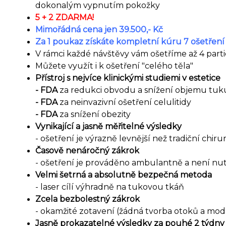
dokonalým vypnutím pokožky
5 + 2 ZDARMA!
Mimořádná cena jen 39.500,- Kč
Za 1 poukaz získáte kompletní kúru 7 ošetření
V rámci každé návštěvy vám ošetříme až 4 parti
Můžete využít i k ošetření "celého těla"
Přístroj s nejvíce klinickými studiemi v estetice
- FDA
za redukci obvodu a snížení objemu tuk
- FDA
za neinvazivní ošetření celulitidy
- FDA
za snížení obezity
Vynikající a jasně měřitelné výsledky
- ošetření je výrazně levnější než tradiční chir
Časově nenáročný zákrok
- ošetření je prováděno ambulantně a není nut
Velmi šetrná a absolutně bezpečná metoda
- laser cílí výhradně na tukovou tkáň
Zcela bezbolestný zákrok
- okamžité zotavení (žádná tvorba otoků a mod
Jasně prokazatelné výsledky za pouhé 2 týdny