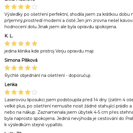
Výsledky po ošetření perfektní, shodila jsem za krátkou dobu n
příjemný,prostředí moderní a čisté.Jen jim zrovna nešel kávov
hodnocení dolu.Jinak jsem ale byla opravdu spokojena.
K. L.
jedina klinika kde pristroj Verju opravdu maji
Simona Plšková
Rychlé objednání na ošetření - doporučuji.
Lenka
Laserovou liposukci jsem podstoupila před 14 dny (zatím 4 ošetř
velké plus, po ošetření nemusíte nosit žádné stahující prádlo a
nebo na nákup. Zaznamenala jsem úbytek 4-5 cm přes stehna 
byla naprosto spokojena. Jediná nevýhoda je cestování do Pra
k výsledkům stejně vypaltilo.