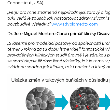
Connecticut, USA)
„Verjú pro mne znamená nejpřírodnější, zdravý a log
tuk! Verjú je způsob jak nastartovat zdravý životní s
povzbudivé výsledky.”
www.advbiomedtx.com
Dr. Jose Miguel Montero Garcia primář kliniky Discov
„S lasermi pro modelaci postavy od společnosti Er
téměr 3 roky a za tu dobu jsme viděli fantastické vý
prováděných klinických studií úrovně 1 je zárukou 
se snaží zlepšit již dosažené výsledky, jak je tomu v
zvládnou snadno jak klinika, tak i pacient a který n