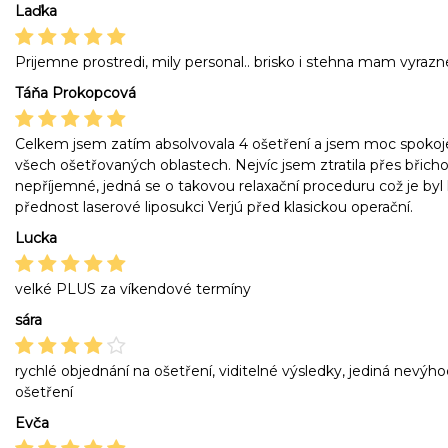
Laďka
Prijemne prostredi, mily personal.. brisko i stehna mam vyrazn
Táňa Prokopcová
Celkem jsem zatím absolvovala 4 ošetření a jsem moc spokojen
všech ošetřovaných oblastech. Nejvíc jsem ztratila přes břicho
nepříjemné, jedná se o takovou relaxační proceduru což je byl
přednost laserové liposukci Verjú před klasickou operační.
Lucka
velké PLUS za víkendové termíny
sára
rychlé objednání na ošetření, viditelné výsledky, jediná nevýh
ošetření
Evča