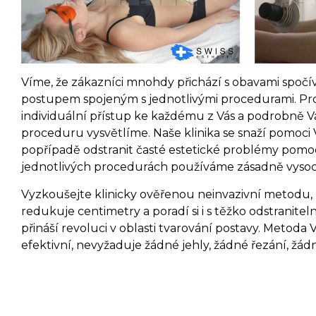
Víme, že zákazníci mnohdy přichází s obavami spočíva
postupem spojeným s jednotlivými procedurami. Pr
individuální přístup ke každému z Vás a podrobně
proceduru vysvětlíme. Naše klinika se snaží pomoci V
popřípadě odstranit časté estetické problémy pomoc
jednotlivých procedurách používáme zásadně vysoce 
Vyzkoušejte klinicky ověřenou neinvazivní metodu,
redukuje centimetry a poradí si i s těžko odstranit
přináší revoluci v oblasti tvarování postavy. Metoda 
efektivní, nevyžaduje žádné jehly, žádné řezání, ž