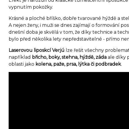
Efekt je narozdíl od klasické tumescentní liposukc
vypnutím pokožky.
Krásné a ploché bříško, dobře tvarované hýždě a ste
A nejen ženy, i muži se dnes zajímají o formování pos
dnešní doba je skvělá v tom, že díky technice a tech
bylo před několika lety nepředstavitelné - přímo n
Laserovou liposkcí Verjú
lze řešit všechny problemat
například
břicho, boky, stehna, hýždě, záda
ale díky 
oblasti jako
kolena, paže, prsa, lýtka či podbradek
.