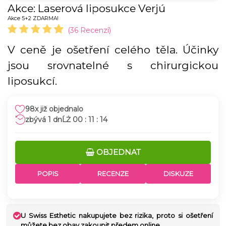
Akce: Laserová liposukce Verjú
Akce 5+2 ZDARMA!
(36 Recenzí)
V ceně je ošetření celého těla. Účinky
jsou srovnatelné s chirurgickou
liposukcí.
98x již objednalo
1 dnĹŻ 00 : 11 : 13
OBJEDNAT
POPIS
RECENZE
DISKUZE
U Swiss Esthetic nakupujete bez rizika, proto si ošetření
můžete bez obav zakoupit předem online.