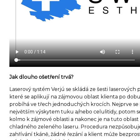
Jak dlouho ošetření trvá?
Laserový systém Verjú se skládá ze šesti laserových 
které se aplikují na zájmovou oblast klienta po dob
probíhá ve třech jednoduchých krocích. Nejprve se id
největším výskytem tuku a/nebo celulitidy, potom s
kolmo k zájmové oblasti a nakonec je na tuto oblast
chladného zeleného laseru. Procedura nezpůsobuje
zahřívání tkáně, žádné řezání a klient může bezpro