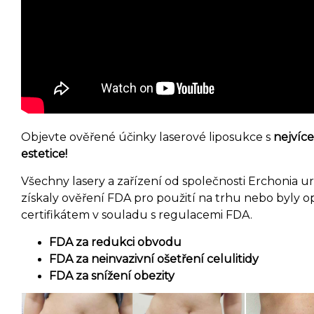
Objevte ověřené účinky laserové liposukce s
nejvíce
estetice!
Všechny lasery a zařízení od společnosti Erchonia u
získaly ověření FDA pro použití na trhu nebo byly o
certifikátem v souladu s regulacemi FDA.
FDA za redukci obvodu
FDA za neinvazivní ošetření celulitidy
FDA za snížení obezity