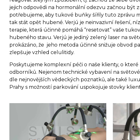
jejich odpovědi na hormonální odezvu začnou být zno
potřebujeme, aby tukové buňky šířily tuto zprávu m
tak stát opět hubené. Verjú je neinvazivní řešení, n
terapie, která účinně pomáhá “resetovat” vaše tuko
hubeného stavu. Verjú je jediný zelený laser na svět
prokázáno, že jeho metoda účinně snižuje obvod pa
zlepšuje vzhled celulitidy.
Poskytujeme komplexní péči o naše klienty, o které 
odborníků. Nejenom technické vybavení na světové 
dle nejnovějších vědeckých poznatků, ale také luxu
Prahy s možností parkování uspokojuje stovky klien