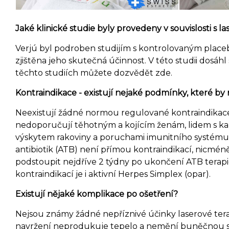
Jaké klinické studie byly provedeny v souvislosti s l
Verjú byl podroben studijím s kontrolovaným place
zjištěna jeho skutečná účinnost. V této studii dosáhl
těchto studiích můžete dozvědět zde.
Kontraindikace - existují nejaké podmínky, které by 
Neexistují žádné normou regulované kontraindikace
nedoporučují těhotným a kojícím ženám, lidem s ka
výskytem rakoviny a poruchami imunitního systému (
antibiotik (ATB) není přímou kontraindikací, nicm
podstoupit nejdříve 2 týdny po ukončení ATB terap
kontraindikací je i aktivní Herpes Simplex (opar).
Existují nějaké komplikace po ošetření?
Nejsou známy žádné nepříznivé účinky laserové terap
navržení neprodukuje tepelo a nemění buněčnou s