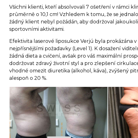
Všichni klienti, kteří absolvovali 7 ošetření v rámci kl
průměrně o 10,1 cm! Vzhledem k tomu, že se jednalo
žádný klient nebyl požádán, aby dodržoval jakoukoli
sportovními aktivitami.
Efektivita laserové liposukce Verjú byla prokázána v 
nejpřísnějšími požadavky (Level 1). K dosažení vidit
žádná dieta a cvičení, avšak pro váš maximální pro
dodržovat zdravý životní styl a pro zlepšení cirkula
vhodné omezit diuretika (alkohol, káva), zvýšený pitn
alespoň o 20 %.