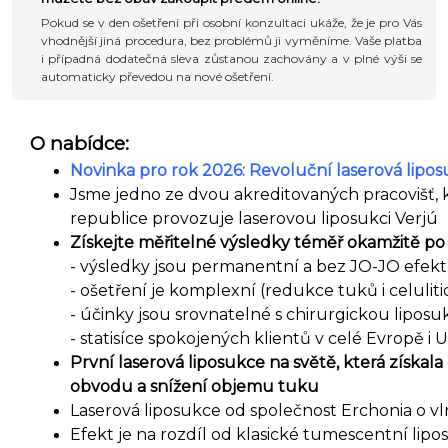
Pokud se v den ošetření při osobní konzultaci ukáže, že je pro Vás
vhodnější jiná procedura, bez problémů ji vyměníme. Vaše platba
i případná dodatečná sleva zůstanou zachovány a v plné výši se
automaticky převedou na nové ošetření.
O nabídce:
Novinka pro rok 2026: Revoluční laserová lipos
Jsme jedno ze dvou akreditovaných pracovišť, 
republice
provozuje laserovou liposukci Verjú
Získejte měřitelné výsledky téměř okamžitě po
- výsledky jsou permanentní a bez JO-JO efek
- ošetření je komplexní (redukce tuků i celuliti
- účinky jsou srovnatelné s chirurgickou liposu
- statisíce spokojených klientů v celé Evropě i 
První laserová liposukce na světě, která získala
obvodu a snížení objemu tuku
Laserová liposukce od společnost Erchonia o v
Efekt je na rozdíl od klasické tumescentní li