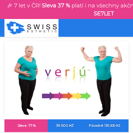
🎉 7 let v ČR!
Sleva 37 %
platí i na všechny akčn
SE7LET
Sleva -71 %
39 500 Kč
Původně 135 000 Kč