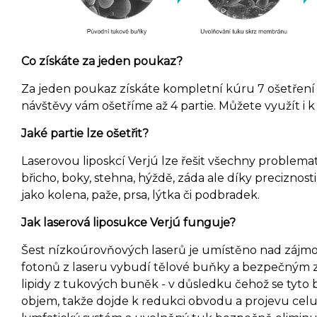
Co získáte za jeden poukaz?
Za jeden poukaz získáte kompletní kúru 7 ošetření 
návštěvy vám ošetříme až 4 partie. Můžete využít i k 
Jaké partie lze ošetřit?
Laserovou liposkcí Verjú lze řešit všechny problemat
břicho, boky, stehna, hýždě, záda ale díky preciznosti
jako kolena, paže, prsa, lýtka či podbradek.
Jak laserová liposukce Verjú funguje?
Šest nízkoúrovňových laserů je umístěno nad zájmov
fotonů z laseru vybudí tělové buňky a bezpečným
lipidy z tukových buněk - v důsledku čehož se tyto 
objem, takže dojde k redukci obvodu a projevu celuli