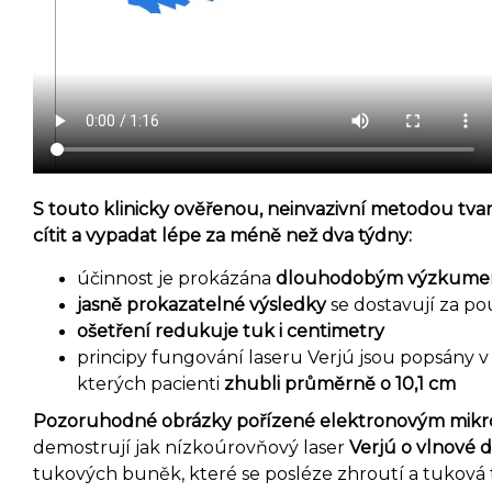
S touto klinicky ověřenou, neinvazivní metodou tva
cítit a vypadat lépe za méně než dva týdny:
účinnost je prokázána
dlouhodobým výzkum
jasně prokazatelné výsledky
se dostavují za po
ošetření redukuje tuk i centimetry
principy fungování laseru Verjú jsou popsány 
kterých pacienti
zhubli průměrně o 10,1 cm
Pozoruhodné obrázky pořízené elektronovým mik
demostrují jak nízkoúrovňový laser
Verjú o vlnové 
tukových buněk, které se posléze zhroutí a tuková 