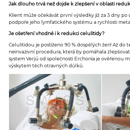
Jak dlouho trvá než dojde k zlepšení v oblasti reduk
Klient může očekávát první výsledky již za 3 dny po o
podpoře jeho lymfatického systému a rychlosti met
Je ošetření vhodné i k redukci celulitidy?
Celulitidou je postiženo 90 % dospělých žen! Až do 
neinvazivní procedura, která by pomáhala zlepšovat 
system Verjú od společnosti Erchonia je ověřenou m
výskytem těch otravných důlků.