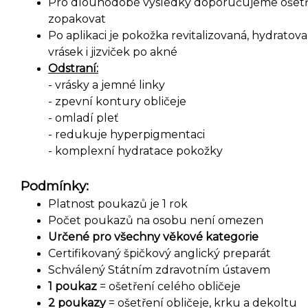
Pro dlouhodobé výsledky doporučujeme ošetře
zopakovat
Po aplikaci je pokožka revitalizovaná, hydratov
vrásek i jizviček po akné
Odstraní:
- vrásky a jemné linky
- zpevní kontury obličeje
- omladí pleť
- redukuje hyperpigmentaci
- komplexní hydratace pokožky
Podmínky:
Platnost poukazů je 1 rok
Počet poukazů na osobu není omezen
Určené pro všechny věkové kategorie
Certifikovaný špičkový anglický preparát
Schválený Státním zdravotním ústavem
1 poukaz
= ošetření celého obličeje
2 poukazy
= ošetření obličeje, krku a dekoltu