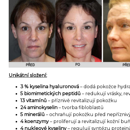
Unikátní složení:
3 % kyselina hyaluronová
– dodá pokožce hydra
5 biomimetických peptidů
– redukují vrásky, re
13 vitamínů
– příznivě revitalizují pokožku
24 aminokyselin
– tvorba fibloblastů
5 minerálů
– ochraňují pokožku před nepříznivý
4 koenzymy
– proliferují a revitalizují kožní bu
4 nukleové kyseliny
– regulují syntézu protein