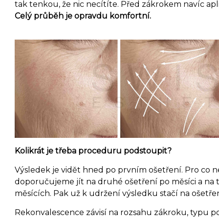
tak tenkou, že nic necítíte. Před zákrokem navíc ap
Celý průběh je opravdu komfortní.
Kolikrát je třeba proceduru podstoupit?
Výsledek je vidět hned po prvním ošetření. Pro co n
doporučujeme jít na druhé ošetření po měsíci a na tř
měsících. Pak už k udržení výsledku stačí na ošetřen
Rekonvalescence závisí na rozsahu zákroku, typu po