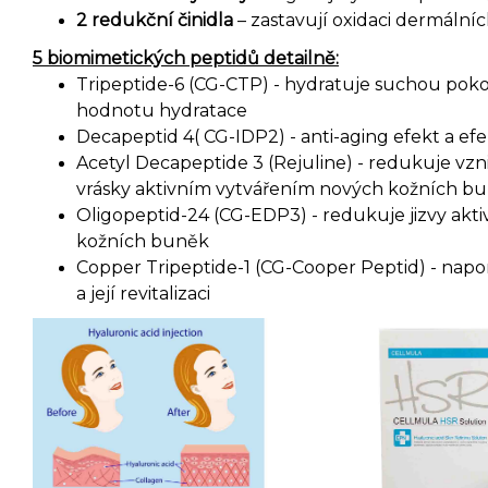
2 redukční činidla
– zastavují oxidaci dermáln
5 biomimetických peptidů detailně:
Tripeptide-6 (CG-CTP) - hydratuje suchou pok
hodnotu hydratace
Decapeptid 4( CG-IDP2) - anti-aging efekt a efe
Acetyl Decapeptide 3 (Rejuline) - redukuje vznik
vrásky aktivním vytvářením nových kožních b
Oligopeptid-24 (CG-EDP3) - redukuje jizvy ak
kožních buněk
Copper Tripeptide-1 (CG-Cooper Peptid) - na
a její revitalizaci