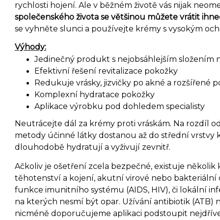
rychlosti hojení. Ale v běžném životě vás nijak neom
společenského života se většinou můžete vrátit ihne
se vyhněte slunci a používejte krémy s vysokým oc
Výhody:
Jedinečný produkt s nejobsáhlejším složením 
Efektivní řešení revitalizace pokožky
Redukuje vrásky, jizvičky po akné a rozšířené p
Komplexní hydratace pokožky
Aplikace výrobku pod dohledem specialisty
Neutrácejte dál za krémy proti vráskám
.
Na rozdíl od
metody účinné látky dostanou až do střední vrstvy
dlouhodobě hydratují a vyživují zevnitř.
Ačkoliv je ošetření zcela bezpečné, existuje několik 
těhotenství a kojení, akutní virové nebo bakteriál
funkce imunitního systému (AIDS, HIV), či lokální infe
na kterých nesmí být opar. Užívání antibiotik (ATB) 
nicméně doporučujeme aplikaci podstoupit nejdřív