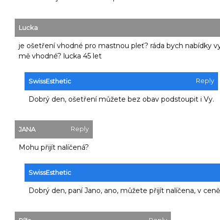
Lucka
je ošetření vhodné pro mastnou pleť? ráda bych nabídky využi
mě vhodné? lucka 45 let
Reply
SwissEsthetic
Dobrý den, ošetření můžete bez obav podstoupit i Vy.
Reply
JANA
Mohu přijít nalíčená?
SwissEsthetic
Dobrý den, paní Jano, ano, můžete přijít nalíčena, v ceně 
Reply