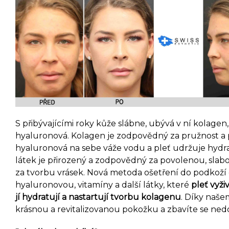
S přibývajícími roky kůže slábne, ubývá v ní kolagen,
hyaluronová. Kolagen je zodpovědný za pružnost a 
hyaluronová na sebe váže vodu a pleť udržuje hyd
látek je přirozený a zodpovědný za povolenou, slab
za tvorbu vrásek. Nová metoda ošetření do podkoží
hyaluronovou, vitamíny a další látky, které
pleť vyži
jí hydratují a nastartují tvorbu kolagenu
. Díky naše
krásnou a revitalizovanou pokožku a zbavíte se nedo