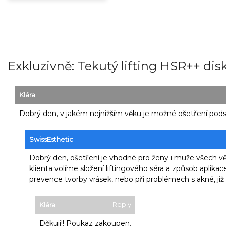
Exkluzivně: Tekutý lifting HSR++ dis
Klára
Dobrý den, v jakém nejnižším věku je možné ošetření pods
SwissEsthetic
Dobrý den, ošetření je vhodné pro ženy i muže všech vě
klienta volíme složení liftingového séra a způsob aplikace
prevence tvorby vrásek, nebo při problémech s akné, již 
Reply
Klára
Děkuji!! Poukaz zakoupen.