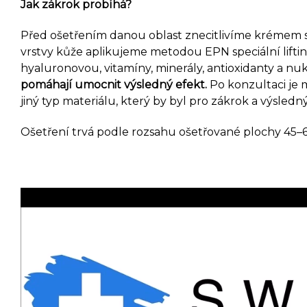
Jak zákrok probíhá?
Před ošetřením danou oblast znecitlivíme krémem s
vrstvy kůže aplikujeme metodou EPN speciální liftin
hyaluronovou, vitamíny, minerály, antioxidanty a nuk
pomáhají umocnit výsledný efekt.
Po konzultaci je m
jiný typ materiálu, který by byl pro zákrok a výsledn
Ošetření trvá podle rozsahu ošetřované plochy 45–