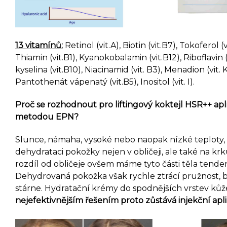
13 vitamínů:
Retinol (vit.A), Biotin (vit.B7), Tokoferol (v
Thiamin (vit.B1), Kyanokobalamin (vit.B12),
Riboflavin
kyselina (vit.B10), Niacinamid (vit. B3), Menadion (vit. K)
Pantothenát vápenatý (vit.B5), Inositol (vit. I).
Proč se rozhodnout pro liftingový koktejl HSR++ apl
metodou EPN?
Slunce, námaha, vysoké nebo naopak nízké teploty,
dehydrataci pokožky nejen v obličeji, ale také na krk
rozdíl od obličeje ovšem máme tyto části těla tenden
Dehydrovaná pokožka však rychle ztrácí pružnost, b
stárne. Hydratační krémy do spodnějších vrstev kůže
nejefektivnějším řešením proto zůstává injekční apl