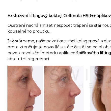
Exkluzivní liftingový koktejl Cellmula HSR++ apli
Ošetření nechá zmizet nespočet trápení se stárnou
kouzelného proutku.
Jak stárneme, naše pokožka ztrácí kolagenová a elas
proto ztenčuje, je povadlá a stále častěji se na ní ob
novou revoluční metodu aplikace
špičkového liftin
absolutní regeneraci.