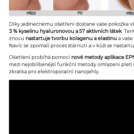
Díky jedinečnému ošetření dostane vaše pokožka vš
3 %
kyselinu hyaluronovou a 57 aktivních látek
.
Tent
znovu
nastartuje tvorbu kolagenu a elastinu
a vaše 
Navíc se zpomalí proces stárnutí a v kůži se nastartuj
Ošetření probíhá pomocí
nové metody aplikace EP
mezi nejoblíbenější funkční metody omlazení pleti v
zkratka pro elektroporační nanojehly.