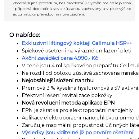
vhodnější jiná procedura, bez problémů ji vyměníme. Vaše platba
i případná dodatečná sleva zůstanou zachovány a v plné výši se
automaticky převedou na nové ošetření.
O nabídce:
Exkluzivní liftingový koktejl Cellmula HSR++
Špičkové ošetření na výrazné omlazení pleti
Akční zaváděcí cena 4.990,- Kč
V ceně jsou 4 ml špičkového preparátu Cellmu
Na rozdíl od botoxu zůstává zachována mimika 
Nejobsáhlejší složení na trhu
Prémiová 3 % kyselina hyaluronová a 57 aktivní
Efektivní řešení revitalizace pokožky
Nová revoluční metoda aplikace EPN
EPN je zkratka pro elektroporační nanojehly
Aplikace elektroporační nanojehličkou přímo d
Zaručuje maximální propustnost účinných lát
Výsledky jsou viditelné již po prvním ošetření