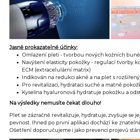
Jasně prokazatelné účinky:
Omlazení pleti - tvorbou nových kožních buně
Navýšení elasticity pokožky - regulací tvorby ko
ECM (extracelulární matrix)
Indikován na redukci akné a na pleť s rozšířen
Pro revitalizaci, hydrataci suché a matné pokož
Kyselina hyaluronová hydratuje pokožku a odst
Na výsledky nemusíte čekat dlouho!
Pleť se zázračně revitalizuje, hydratuje, zvyšuje se její
pevnost. Ihned po první aplikaci dochází ke znateln
Ošetření doporučujeme i jako prevenci projevů stárn