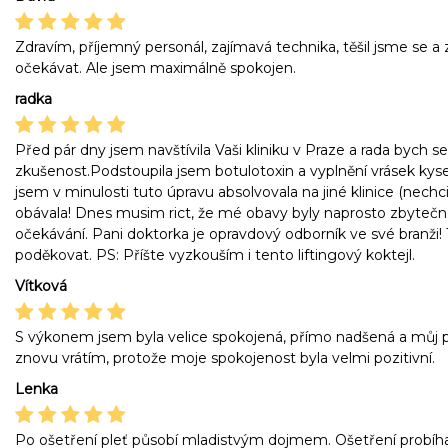
Zdravím, příjemný personál, zajímavá technika, těšil jsme se 
očekávat. Ale jsem maximálně spokojen.
radka
Před pár dny jsem navštívila Vaši kliniku v Praze a rada bych se
zkušenost.Podstoupila jsem botulotoxin a vyplnění vrásek kyse
jsem v minulosti tuto úpravu absolvovala na jiné klinice (nech
obávala! Dnes musim rict, že mé obavy byly naprosto zbytečné
očekávání. Pani doktorka je opravdový odborník ve své branži! 
poděkovat. PS: Příšte vyzkouším i tento liftingový koktejl.
Vítková
S výkonem jsem byla velice spokojená, přímo nadšená a můj po
znovu vrátím, protože moje spokojenost byla velmi pozitivní.
Lenka
Po ošetření pleť působí mladistvým dojmem. Ošetření probíh