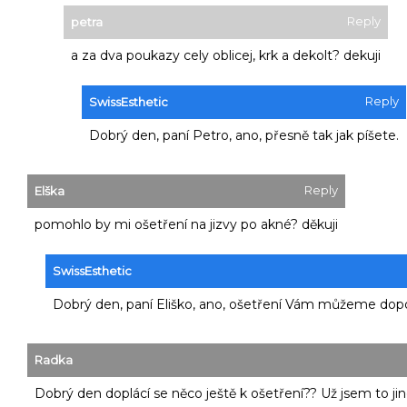
Reply
petra
a za dva poukazy cely oblicej, krk a dekolt? dekuji
Reply
SwissEsthetic
Dobrý den, paní Petro, ano, přesně tak jak píšete.
Reply
Elška
pomohlo by mi ošetření na jizvy po akné? děkuji
SwissEsthetic
Dobrý den, paní Eliško, ano, ošetření Vám můžeme dopo
Radka
Dobrý den doplácí se něco ještě k ošetření?? Už jsem to jin