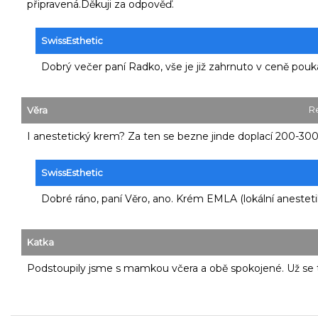
připravená.Děkuji za odpověď.
SwissEsthetic
Dobrý večer paní Radko, vše je již zahrnuto v ceně pouk
R
Věra
I anestetický krem? Za ten se bezne jinde doplací 200-300
SwissEsthetic
Dobré ráno, paní Věro, ano. Krém EMLA (lokální anestet
Katka
Podstoupily jsme s mamkou včera a obě spokojené. Už se t