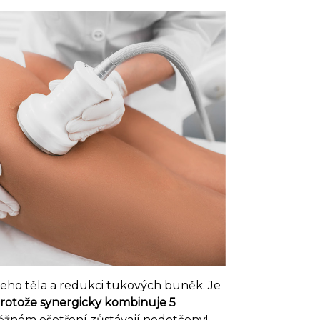
šeho těla a redukci tukových buněk. Je
rotože synergicky kombinuje 5
běžném ošetření zůstávají nedotčeny!