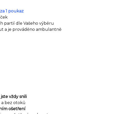
 za 1 poukaz
íček
h partií dle Vašeho výběru
nut a je prováděno ambulantně
ste vždy snili
n a bez otoků
vním ošetření