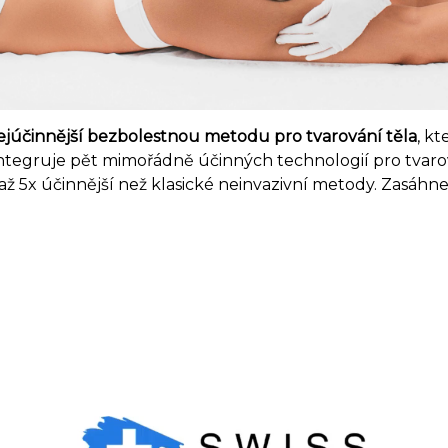
ejúčinnější bezbolestnou metodu pro tvarování těla
, k
ntegruje pět mimořádně účinných technologií pro tvarov
 5x účinnější než klasické neinvazivní metody. Zasáhne