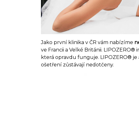
Jako první klinika v ČR vám nabízíme
n
ve Francii a Velké Británii. LIPOZERO®
i
která opravdu funguje. LIPOZERO® je až
ošetření zůstávají nedotčeny.