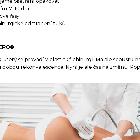
jeme ošetření opakovat
ími 7–10 dní
kové řasy
hirurgické odstranění tuků
OZERO®
terý se provádí v plastické chirurgii. Má ale spoustu nev
hou dobou rekonvalescence. Nyní je ale čas na změnu. P