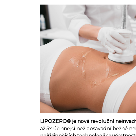
LIPOZERO® je nová revoluční neinvaz
až 5x účinnější než dosavadní běžné nein
nejúčinnějších technologií součastnost