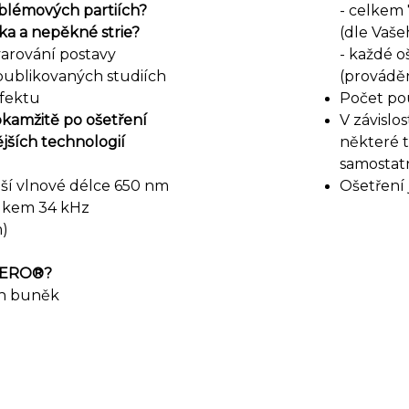
oblémových partiích?
- celkem 
žka a nepěkné strie?
(dle Vaše
varování postavy
- každé o
publikovaných studiích
(provádě
efektu
Počet po
okamžitě po ošetření
V závislo
jších technologií
některé t
samostat
jší vlnové délce 650 nm
Ošetření 
vukem 34 kHz
m)
OZERO®?
ch buněk