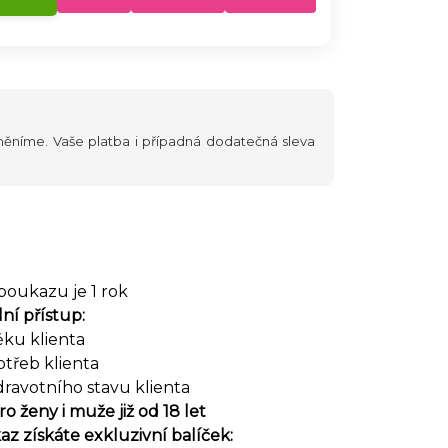
yměníme. Vaše platba i případná dodatečná sleva
poukazu je 1 rok
lní přístup:
ěku klienta
otřeb klienta
dravotního stavu klienta
o ženy i muže již od 18 let
az získáte exkluzivní balíček: