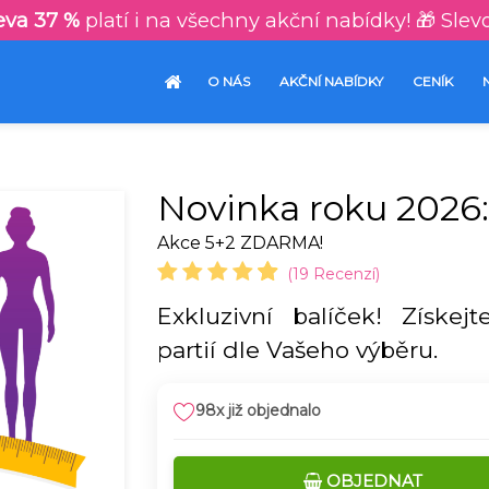
eva 37 %
platí i na všechny akční nabídky! 🎁 Slev
O NÁS
AKČNÍ NABÍDKY
CENÍK
Novinka roku 202
Akce 5+2 ZDARMA!
(19 Recenzí)
Exkluzivní balíček! Získej
partií dle Vašeho výběru.
98x již objednalo
OBJEDNAT