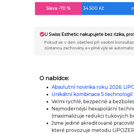
Sleva -70 %
34 500 Kč
P
U Swiss Esthetic nakupujete bez rizika, pr
Pokud se v den ošetření při osobní konzultac
zůstanou zachovány a v plné výši se automati
O nabídce:
Absolutní novinka roku 2026: L
Unikátní kombinace 5 technologií
Velmi rychlé, bezpečné a bezboles
Nejmodernější hexapolární techn
(maximalizuje redukci tukových 
Jsme jediné akreditované pracoviš
které provozuje metodu LIPOZ