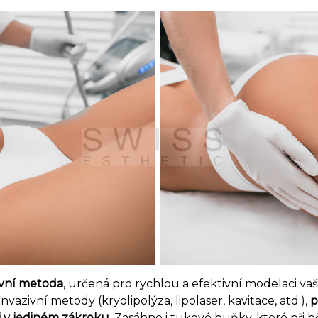
ivní metoda
, určená pro rychlou a efektivní modelaci va
vazivní metody (kryolipolýza, lipolaser, kavitace, atd.),
p
i v jediném zákroku
. Zasáhne i tukové buňky, které při 