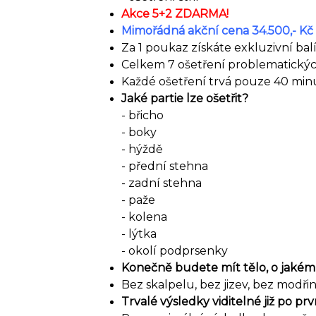
Akce 5+2 ZDARMA!
Mimořádná akční cena 34.500,- Kč
Za 1 poukaz získáte exkluzivní bal
Celkem 7 ošetření problematickýc
Každé ošetření trvá pouze 40 mi
Jaké partie lze ošetřit?
- břicho
- boky
- hýždě
- přední stehna
- zadní stehna
- paže
- kolena
- lýtka
- okolí podprsenky
Konečně budete mít tělo, o jakém j
Bez skalpelu, bez jizev, bez modři
Trvalé výsledky viditelné již po pr