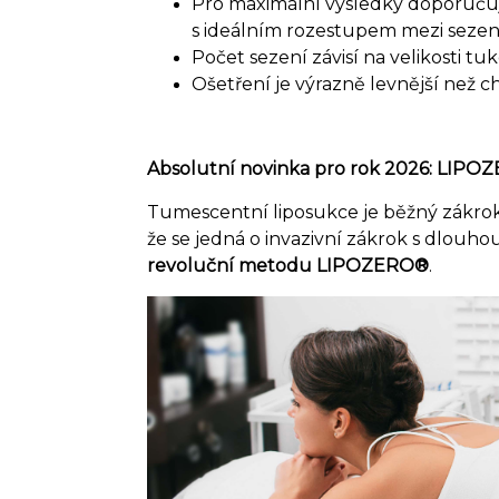
Pro maximální výsledky doporuču
s ideálním rozestupem mezi sezen
Počet sezení závisí na velikosti tu
Ošetření je výrazně levnější než c
Absolutní novinka pro rok 2026: LIP
Tumescentní liposukce je běžný zákrok, k
že se jedná o invazivní zákrok s dlou
revoluční metodu LIPOZERO®
.