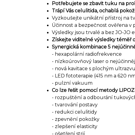
Potřebujete se zbavit tuku na pr
Trápí Vás celulitida, ochablá poko
Vyzkoušejte unikátní přístroj na t
Účinnost a bezpečnost ověřena v 
Výsledky jsou trvalé a bez JO-JO 
Získejte viditelné výsledky téměř 
Synergická kombinace 5 nejúčinně
- hexapolární radiofrekvence
- nízkoúrovňový laser o nejúčinně
- nová kavitace s plochým ultraz
- LED fototerapie (415 nm a 620 n
- pulzní vakuum
Co lze řešit pomocí metody LIP
- rozpuštění a odbourání tukový
- tvarování postavy
- redukci celulitidy
- zpevnění pokožky
- zlepšení elasticity
- ošetření strií