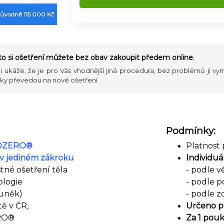
ůvodně 115 000 Kč
oto si ošetření můžete bez obav zakoupit předem online.
i ukáže, že je pro Vás vhodnější jiná procedura, bez problémů ji v
cky převedou na nové ošetření.
Podmínky:
IPOZERO®
Platnost 
 v jediném zákroku
Individuá
tné ošetření těla
- podle v
ologie
- podle p
buněk)
- podle z
tě v ČR,
Určeno pr
ERO®
Za 1 pouk