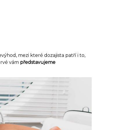
ýhod, mezi které dozajista patří i to,
oprvé vám
představujeme