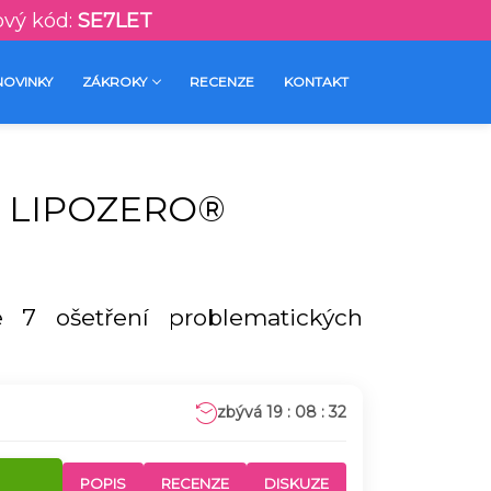
ový kód:
SE7LET
NOVINKY
ZÁKROKY
RECENZE
KONTAKT
6: LIPOZERO®
te 7 ošetření problematických
19 : 08 : 31
POPIS
RECENZE
DISKUZE