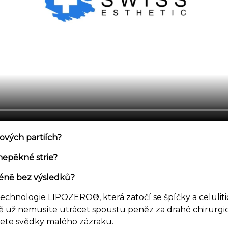
ových partiích?
 nepěkné strie?
méně bez výsledků?
 technologie LIPOZERO®, která zatočí se špíčky a celuli
bě už nemusíte utrácet spoustu peněz za drahé chirurgic
ete svědky malého zázraku.