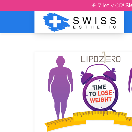
🎉 7 let v ČR!
Sl