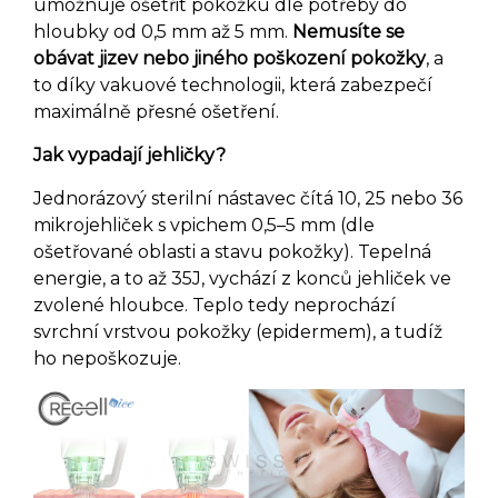
umožnuje ošetřit pokožku dle potřeby do
hloubky od 0,5 mm až 5 mm.
Nemusíte se
obávat jizev nebo jiného poškození pokožky
, a
to díky vakuové technologii, která zabezpečí
maximálně přesné ošetření.
Jak vypadají jehličky?
Jednorázový sterilní nástavec čítá 10, 25 nebo 36
mikrojehliček s vpichem 0,5–5 mm (dle
ošetřované oblasti a stavu pokožky). Tepelná
energie, a to až 35J, vychází z konců jehliček ve
zvolené hloubce. Teplo tedy neprochází
svrchní vrstvou pokožky (epidermem), a tudíž
ho nepoškozuje.