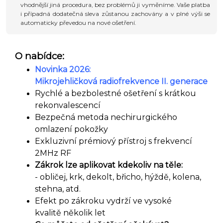
vhodnější jiná procedura, bez problémů ji vyměníme. Vaše platba
i případná dodatečná sleva zůstanou zachovány a v plné výši se
automaticky převedou na nové ošetření.
O nabídce:
Novinka 2026:
Mikrojehličková
radiofrekvence II. generace
Rychlé a bezbolestné ošetření s krátkou
rekonvalescencí
Bezpečná metoda nechirurgického
omlazení pokožky
Exkluzivní prémiový přístroj s frekvencí
2MHz RF
Zákrok lze aplikovat kdekoliv na těle:
- obličej, krk, dekolt, břicho, hýždě, kolena,
stehna, atd.
Efekt po zákroku vydrží ve vysoké
kvalitě několik let