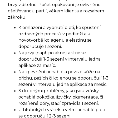
brzy viditelné. Počet opakování je ovlivněno
ošetřovanou partií, věkem klienta a rozsahem
zákroku.
K omlazení a vypnutí pleti, ke spuštění
ozdravných procesů v podkoží a k
novotvorbě kolagenu a elastinu se
doporučuje 1 sezení.
Na jizvy (např. po akné) a strie se
doporučují 1-3 sezení v intervalu jedna
aplikace za měsíc.
Na zpevnění ochablé a povislé kůže na
břichu, pažích či kolenou se doporučují 1-3
sezení v intervalu jedna aplikace za měsíc.
S drobnými problémy, jako jsou vrásky,
ochablá pokožka, jizvičky, pigmentace, či
rozšířené póry, stačí zpravidla 1 sezení.
U hlubokých vrásek a velmi ochablé pleti
se doporučují 2-3 sezení.