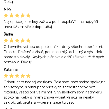
Dekuji
Niky
Nejlepsi,co jsem kdy zažila a podstoupila.Vše na nejvyšší
urovni.Vsem vřele doporučuji.
Šárka
Od prvního vstupu do poslední kontroly všechno perfektní.
Prostředí krásné a čisté, personál milý, ochotný a výsledek
naprosto skvělý. Kdybych plánovala další zákrok, určitě bych
neměnila. Děkuji!
Katarina
Odporucam naozaj vsetkym. Bola som maximalne spokojna
so vsetkym, s pristupom vsetkych zamestnancov bez
rozdielu, vsetci boli velmi mili. S vysledkom som nadmieru
spokojna. Keby si mam znova vybrat kliniku na nejaky
zakrok, tak urcite si vyberem zase tu vasu.