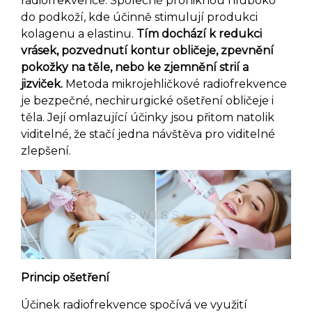
radiofrekvence. Společně proniknou hluboko
do podkoží, kde účinně stimulují produkci
kolagenu a elastinu.
Tím dochází k redukci
vrásek, pozvednutí kontur obličeje, zpevnění
pokožky na těle, nebo ke zjemnění strií a
jizviček.
Metoda mikrojehličkové radiofrekvence
je bezpečné, nechirurgické ošetření obličeje i
těla. Její omlazující účinky jsou přitom natolik
viditelné, že stačí jedna návštěva pro viditelné
zlepšení.
Princip ošetření
Účinek radiofrekvence spočívá ve využití