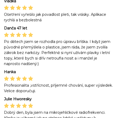
Vlaďka
Ošetření vyřešilo jak povadlost pleti, tak vrásky. Aplikace
rychlá a bezbolestná
Danča 47 let
Po dětech jsem se rozhodla pro úpravu bříška. I když jsem
původně přemýšlela o plastice, jsem ráda, že jsem zvolila
zákrok bez narkózy. Perfektně si nyní užívám plavky i letní
topy, které bych si dřív netroufla nosit a i manžel je
naprosto nadšený:)
Hanka
Profesionalita ,vstřícnost, příjemné chování, super výsledek.
Velice doporučuji.
Julie Hworesky
Dobrý den, byla jsem na mikrojehličkové radiofrekvenci.