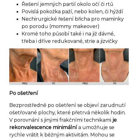
Řešení jemných partií okolo očí či rtů
Povislá pokožka paží, nebo kolen, či hýždí
Nechirurgické řešení břicha pro maminky
po porodu (mommy makeover)
Kromě toho působí také i na již dávné,
třeba i dříve redukované, strie a jizvičky
Po ošetření
Bezprostředně po ošetření se objeví zarudnutí
ošetřované plochy, které přetrvá několik hodin.
V porovnání s jinými frakčními technikami
je
rekonvalescence minimální
a umožňuje se
rychle vrátit k běžným aktivitám. Mohou se