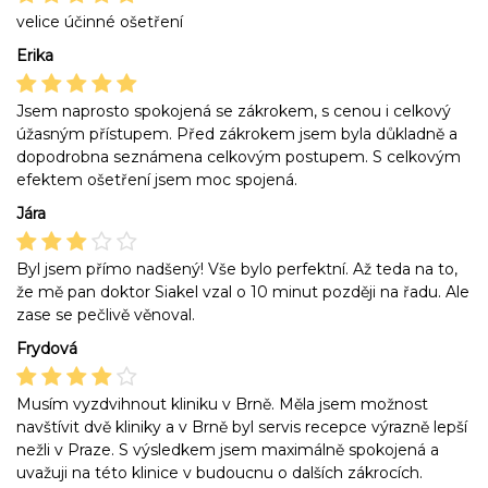
velice účinné ošetření
Erika
Jsem naprosto spokojená se zákrokem, s cenou i celkový
úžasným přístupem. Před zákrokem jsem byla důkladně a
dopodrobna seznámena celkovým postupem. S celkovým
efektem ošetření jsem moc spojená.
Jára
Byl jsem přímo nadšený! Vše bylo perfektní. Až teda na to,
že mě pan doktor Siakel vzal o 10 minut později na řadu. Ale
zase se pečlivě věnoval.
Frydová
Musím vyzdvihnout kliniku v Brně. Měla jsem možnost
navštívit dvě kliniky a v Brně byl servis recepce výrazně lepší
nežli v Praze. S výsledkem jsem maximálně spokojená a
uvažuji na této klinice v budoucnu o dalších zákrocích.