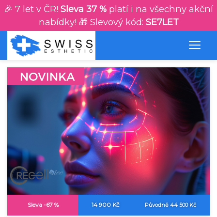
🎉 7 let v ČR!
Sleva 37 %
platí i na všechny akční
nabídky! 🎁 Slevový kód:
SE7LET
Sleva -67 %
14 900 Kč
Původně 44 500 Kč