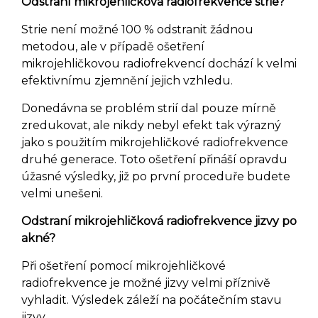
Odstraní mikrojehličková radiofrekvence strie?
Strie není možné 100 % odstranit žádnou
metodou, ale v případě ošetření
mikrojehličkovou radiofrekvencí dochází k velmi
efektivnímu zjemnění jejich vzhledu.
Donedávna se problém strií dal pouze mírně
zredukovat, ale nikdy nebyl efekt tak výrazný
jako s použitím mikrojehličkové radiofrekvence
druhé generace. Toto ošetření přináší opravdu
úžasné výsledky, již po první proceduře budete
velmi unešeni.
Odstraní mikrojehličková radiofrekvence jizvy po
akné?
Při ošetření pomocí mikrojehličkové
radiofrekvence je možné jizvy velmi příznivě
vyhladit. Výsledek záleží na počátečním stavu
jizvy.