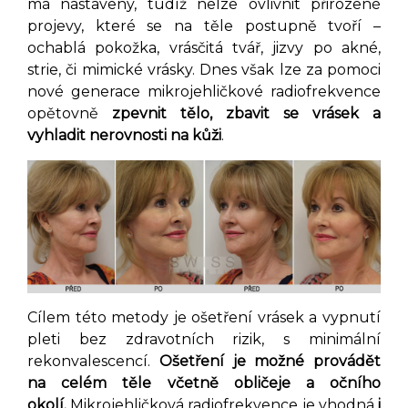
má nastaveny, tudíž nelze ovlivnit přirozené
projevy, které se na těle postupně tvoří –
ochablá pokožka, vrásčitá tvář, jizvy po akné,
strie, či mimické vrásky. Dnes však lze za pomoci
nové generace mikrojehličkové radiofrekvence
opětovně
zpevnit tělo, zbavit se vrásek a
vyhladit nerovnosti na kůži
.
Cílem této metody je ošetření vrásek a vypnutí
pleti bez zdravotních rizik, s minimální
rekonvalescencí.
Ošetření je možné provádět
na celém těle včetně obličeje a očního
okolí.
Mikrojehličková radiofrekvence je vhodná
i