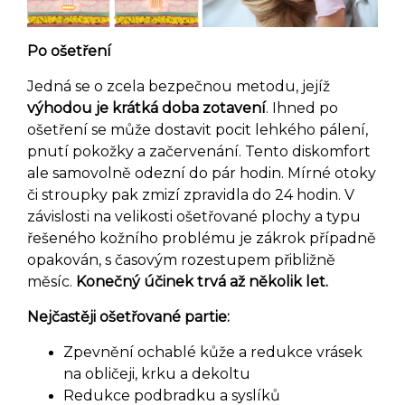
Po ošetření
Jedná se o zcela bezpečnou metodu, jejíž
výhodou je krátká doba zotavení
. Ihned po
ošetření se může dostavit pocit lehkého pálení,
pnutí pokožky a začervenání. Tento diskomfort
ale samovolně odezní do pár hodin. Mírné otoky
či stroupky pak zmizí zpravidla do 24 hodin. V
závislosti na velikosti ošetřované plochy a typu
řešeného kožního problému je zákrok případně
opakován, s časovým rozestupem přibližně
měsíc.
Konečný účinek trvá až několik let.
Nejčastěji ošetřované partie:
Zpevnění ochablé kůže a redukce vrásek
na obličeji, krku a dekoltu
Redukce podbradku a syslíků