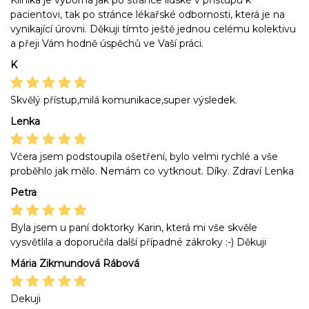
Klinika je výborná jak po stránce lidské v přístupu k
pacientovi, tak po stránce lékařské odbornosti, která je na
vynikající úrovni. Děkuji tímto ještě jednou celému kolektivu
a přeji Vám hodně úspěchů ve Vaší práci.
K
Skvělý přístup,milá komunikace,super výsledek.
Lenka
Včera jsem podstoupila ošetření, bylo velmi rychlé a vše
proběhlo jak mělo. Nemám co vytknout. Díky. Zdraví Lenka
Petra
Byla jsem u paní doktorky Karin, která mi vše skvěle
vysvětlila a doporučila další případné zákroky :-) Děkuji
Mária Zikmundová Rábová
Dekuji