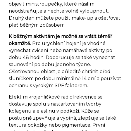
objevit ministroupečky, které násilím
neodstraňujte a nechte volně vyloupnout.
Druhý den můžete použít make-up a ošetřovat
pleť běžným způsobem.
K běžným aktivitám je možné se vrátit téměř
okamžitě.
Pro urychlení hojení je vhodné
vynechat cvičení nebo namáhavé aktivity po
dobu 48 hodin. Doporučuje se také vynechat
saunování po dobu jednoho týdne.
Ošetřovanou oblast je důležité chránit před
sluníčkem po dobu minimálně 14 dní a používat
ochranu s vysokým SPF faktorem.
Efekt mikrojehličkové radiofrekvence se
dostavuje spolu s nastartováním tvorby
kolagenu a elastinu v podkoží. Kůže se
postupně zpevňuje a vypíná, zlepšuje se také
textura pokožky nebo pigmentace. První