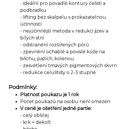
- ideální pro povadlé kontury čelisti a
podbradku
- lifting bez skalpelu s prokazatelnou
účinností
- nejúčinnější metoda v redukci jizev a
bílých strií
- odstranění rozšířených pórů
- zpevnění ochablé a povislé kůže na
břichu, pažích, kolenou
- zesvětlení tmavých pigmentových skvrn
- redukce celulitidy o 2-3 stupně
Podmínky:
Platnost poukazu je 1 rok
Počet poukazů na osobu není omezen
V ceně je ošetření jedné partie:
- celý obličej
- krk + dekolt