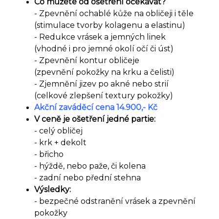
Co můžete od ošetření očekávat?
- Zpevnění ochablé kůže na obličeji i těle
(stimulace tvorby kolagenu a elastinu)
- Redukce vrásek a jemných linek
(vhodné i pro jemné okolí očí či úst)
- Zpevnění kontur obličeje
(zpevnění pokožky na krku a čelisti)
- Zjemnění jizev po akné nebo strií
(celkové zlepšení textury pokožky)
Akční zaváděcí cena 14.900,- Kč
V ceně je ošetření jedné partie:
- celý obličej
- krk + dekolt
- břicho
- hýždě, nebo paže, či kolena
- zadní nebo přední stehna
Výsledky:
- bezpečné odstranění vrásek a zpevnění
pokožky