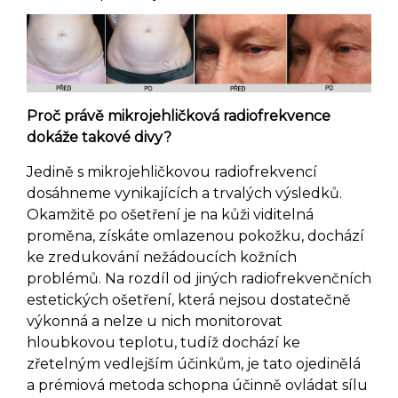
Proč právě mikrojehličková radiofrekvence
dokáže takové divy?
Jedině s mikrojehličkovou radiofrekvencí
dosáhneme vynikajících a trvalých výsledků.
Okamžitě po ošetření je na kůži viditelná
proměna, získáte omlazenou pokožku, dochází
ke zredukování nežádoucích kožních
problémů. Na rozdíl od jiných radiofrekvenčních
estetických ošetření, která nejsou dostatečně
výkonná a nelze u nich monitorovat
hloubkovou teplotu, tudíž dochází ke
zřetelným vedlejším účinkům, je tato ojedinělá
a prémiová metoda schopna účinně ovládat sílu