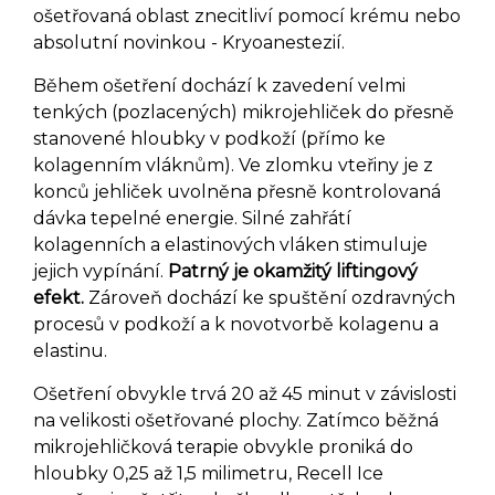
ošetřovaná oblast znecitliví pomocí krému nebo
absolutní novinkou - Kryoanestezií.
Během ošetření dochází k zavedení velmi
tenkých (pozlacených) mikrojehliček do přesně
stanovené hloubky v podkoží (přímo ke
kolagenním vláknům). Ve zlomku vteřiny je z
konců jehliček uvolněna přesně kontrolovaná
dávka tepelné energie. Silné zahřátí
kolagenních a elastinových vláken stimuluje
jejich vypínání.
Patrný je okamžitý liftingový
efekt.
Zároveň dochází ke spuštění ozdravných
procesů v podkoží a k novotvorbě kolagenu a
elastinu.
Ošetření obvykle trvá 20 až 45 minut v závislosti
na velikosti ošetřované plochy. Zatímco běžná
mikrojehličková terapie obvykle proniká do
hloubky 0,25 až 1,5 milimetru, Recell Ice