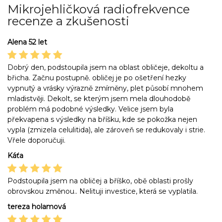
Mikrojehličková radiofrekvence
recenze a zkušenosti
Alena 52 let
Dobrý den, podstoupila jsem na oblast obličeje, dekoltu a
břicha. Začnu postupně. obličej je po ošetření hezky
vypnutý a vrásky výrazně zmírněny, plet působí mnohem
mladistvěji. Dekolt, se kterým jsem mela dlouhodobě
problém má podobné výsledky. Velice jsem byla
překvapena s výsledky na bříšku, kde se pokožka nejen
vypla (zmizela celulitida), ale zároveň se redukovaly i strie.
Vřele doporučuji.
Káťa
Podstoupila jsem na obličej a bříško, obě oblasti prošly
obrovskou změnou.. Nelituji investice, která se vyplatila.
tereza holamová