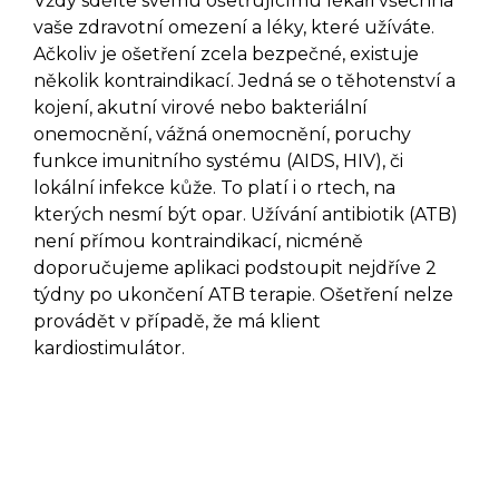
Vždy sdělte svému ošetřujícímu lékaři všechna
vaše zdravotní omezení a léky, které užíváte.
Ačkoliv je ošetření zcela bezpečné, existuje
několik kontraindikací. Jedná se o těhotenství a
kojení, akutní virové nebo bakteriální
onemocnění, vážná onemocnění, poruchy
funkce imunitního systému (AIDS, HIV), či
lokální infekce kůže. To platí i o rtech, na
kterých nesmí být opar. Užívání antibiotik (ATB)
není přímou kontraindikací, nicméně
doporučujeme aplikaci podstoupit nejdříve 2
týdny po ukončení ATB terapie.
Ošetření nelze
provádět v případě, že má klient
kardiostimulátor.