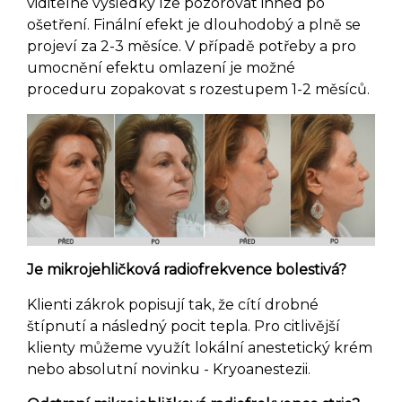
viditelné výsledky lze pozorovat ihned po
ošetření. Finální efekt je dlouhodobý a plně se
projeví za 2-3 měsíce. V případě potřeby a pro
umocnění efektu omlazení je možné
proceduru zopakovat s rozestupem 1-2 měsíců.
Je mikrojehličková radiofrekvence bolestivá?
Klienti zákrok popisují tak, že cítí drobné
štípnutí a následný pocit tepla. Pro citlivější
klienty můžeme využít lokální anestetický krém
nebo absolutní novinku - Kryoanestezii.