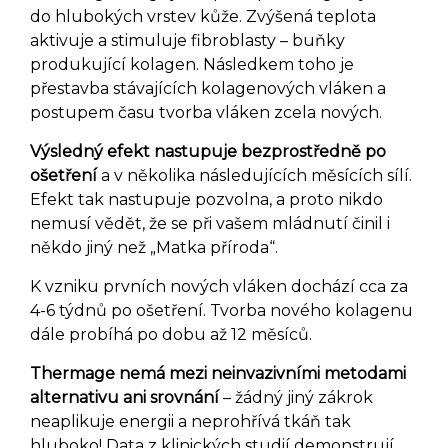
do hlubokých vrstev kůže. Zvýšená teplota
aktivuje a stimuluje fibroblasty – buňky
produkující kolagen. Následkem toho je
přestavba stávajících kolagenových vláken a
postupem času tvorba vláken zcela nových.
Výsledný efekt nastupuje bezprostředně po
ošetření
a v několika následujících měsících sílí.
Efekt tak nastupuje pozvolna, a proto nikdo
nemusí vědět, že se při vašem mládnutí činil i
někdo jiný než „Matka příroda“.
K vzniku prvních nových vláken dochází cca za
4-6 týdnů po ošetření. Tvorba nového kolagenu
dále probíhá po dobu až 12 měsíců.
Thermage nemá mezi neinvazivními metodami
alternativu ani srovnání
– žádný jiný zákrok
neaplikuje energii a neprohřívá tkáň tak
hluboko! Data z klinických studií demonstrují,