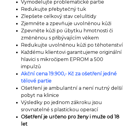
Vymodelujte problematické partie
Redukujte přebytečný tuk
Zlepšete celkový stav celulitidy
Zjemněte a zpevňuje uvolněnou kůži
Zpevněte kůži po úbytku hmotnosti či
změněnou s přibývajícím věkem
Redukujte uvolněnou kůži po těhotenství
Každému klientovi garantujeme originální
hlavici s mikročipem EPROM a 500
impulzů
Akční cena 19.900,- Kč za ošetření jedné
tělové partie
Ošetření je ambulantní a není nutný delší
pobyt na klinice
Výsledky po jednom zákroku jsou
srovnatelné s plastickou operací
Ošetření je určeno pro ženy i muže od 18
let