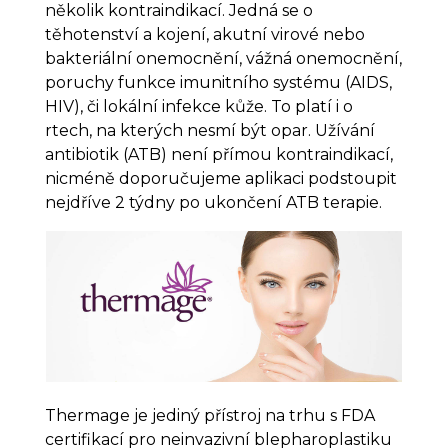
několik kontraindikací. Jedná se o
těhotenství a kojení, akutní virové nebo
bakteriální onemocnění, vážná onemocnění,
poruchy funkce imunitního systému (AIDS,
HIV), či lokální infekce kůže. To platí i o
rtech, na kterých nesmí být opar. Užívání
antibiotik (ATB) není přímou kontraindikací,
nicméně doporučujeme aplikaci podstoupit
nejdříve 2 týdny po ukončení ATB terapie.
Thermage je jediný přístroj na trhu s FDA
certifikací pro neinvazivní blepharoplastiku