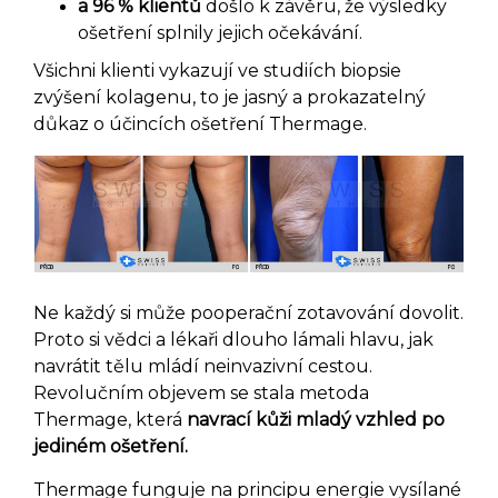
a 96 % klientů
došlo k závěru, že výsledky
ošetření splnily jejich očekávání.
Všichni klienti vykazují ve studiích biopsie
zvýšení kolagenu, to je jasný a prokazatelný
důkaz o účincích ošetření Thermage.
Ne každý si může pooperační zotavování dovolit.
Proto si vědci a lékaři dlouho lámali hlavu, jak
navrátit tělu mládí neinvazivní cestou.
Revolučním objevem se stala metoda
Thermage, která
navrací kůži mladý vzhled po
jediném ošetření.
Thermage funguje na principu energie vysílané