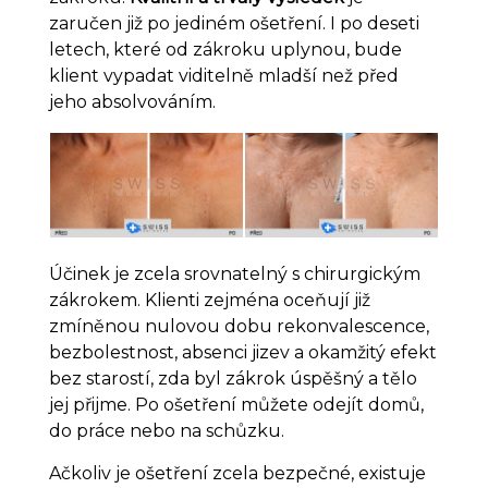
zaručen již po jediném ošetření. I po deseti
letech, které od zákroku uplynou, bude
klient vypadat viditelně mladší než před
jeho absolvováním.
Účinek je zcela srovnatelný s chirurgickým
zákrokem. Klienti zejména oceňují již
zmíněnou nulovou dobu rekonvalescence,
bezbolestnost, absenci jizev a okamžitý efekt
bez starostí, zda byl zákrok úspěšný a tělo
jej přijme. Po ošetření můžete odejít domů,
do práce nebo na schůzku.
Ačkoliv je ošetření zcela bezpečné, existuje