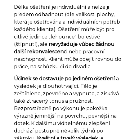
Délka ošetření je individuální a nelze ji
předem odhadnout (dle velikosti plochy,
která je ošetřována a individuálních potřeb
každého klienta). Ošetření může být pro
citlivé jedince „lehounce" bolestivé
(štípnutí), ale
nevyžaduje vůbec žádnou
další rekonvalescenci
nebo pracovní
neschopnost. Klient může odejít rovnou do
práce, na schůzku či do divadla.
Účinek se dostavuje po jediném ošetření
a
výsledek je dlouhotrvající. Tělo je
zeštíhleno, zpevněno a vypnuto, a získává
také ztracený tonus a pružnost.
Bezprostředně po výkonu je pokožka
výrazně jemnější na povrchu, pevnější na
dotek. K dalšímu viditelnému zlepšení
dochází postupně několik týdnů po
zákroku.
Kvalitní a trvalý výsledek
je