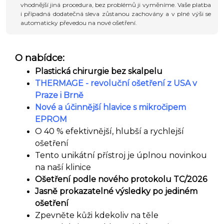
vhodnější jiná procedura, bez problémů ji vyměníme. Vaše platba
i případná dodatečná sleva zůstanou zachovány a v plné výši se
automaticky převedou na nové ošetření.
O nabídce:
Plastická chirurgie bez skalpelu
THERMAGE - revoluční ošetření z USA v
Praze i Brně
Nové a účinnější hlavice s mikročipem
EPROM
O 40 % efektivnější, hlubší a rychlejší
ošetření
Tento unikátní přístroj je úplnou novinkou
na naší klinice
Ošetření podle nového protokolu TC/2026
Jasně prokazatelné výsledky po jediném
ošetření
Zpevněte kůži kdekoliv na těle