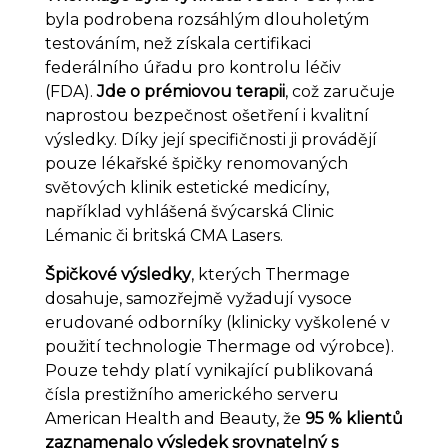
byla podrobena rozsáhlým dlouholetým
testováním, než získala certifikaci
federálního úřadu pro kontrolu léčiv
(FDA).
Jde o prémiovou terapii
, což zaručuje
naprostou bezpečnost ošetření i kvalitní
výsledky. Díky její specifičnosti ji provádějí
pouze lékařské špičky renomovaných
světových klinik estetické medicíny,
například vyhlášená švýcarská Clinic
Lémanic či britská CMA Lasers.
Špičkové výsledky
, kterých Thermage
dosahuje, samozřejmě vyžadují vysoce
erudované odborníky (klinicky vyškolené v
použití technologie Thermage od výrobce).
Pouze tehdy platí vynikající publikovaná
čísla prestižního amerického serveru
American Health and Beauty, že
95 % klientů
zaznamenalo výsledek srovnatelný s