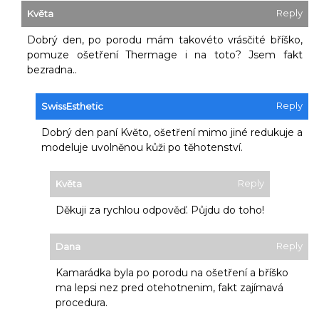
Reply
Květa
Dobrý den, po porodu mám takovéto vrásčité bříško,
pomuze ošetření Thermage i na toto? Jsem fakt
bezradna..
Reply
SwissEsthetic
Dobrý den paní Květo, ošetření mimo jiné redukuje a
modeluje uvolněnou kůži po těhotenství.
Reply
Květa
Děkuji za rychlou odpověď. Půjdu do toho!
Reply
Dana
Kamarádka byla po porodu na ošetření a bříško
ma lepsi nez pred otehotnenim, fakt zajímavá
procedura.