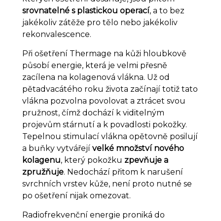
srovnatelné s plastickou operací
, a to bez
jakékoliv zátěže pro tělo nebo jakékoliv
rekonvalescence.
Při ošetření Thermage na kůži hloubkově
působí energie, která je velmi přesně
zacílena na kolagenová vlákna. Už od
pětadvacátého roku života začínají totiž tato
vlákna pozvolna povolovat a ztrácet svou
pružnost, čímž dochází k viditelným
projevům stárnutí a k povadlosti pokožky.
Tepelnou stimulací vlákna opětovně posilují
a buňky vytvářejí
velké množství nového
kolagenu
, který pokožku
zpevňuje a
zpružňuje
. Nedochází přitom k narušení
svrchních vrstev kůže, není proto nutné se
po ošetření nijak omezovat.
Radiofrekvenční energie proniká do