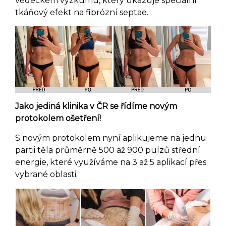
vědeckém výzkumu, který ukazuje speciální
tkáňový efekt na fibrózní septae.
Jako jediná klinika v ČR se řídíme novým
protokolem ošetření!
S novým protokolem nyní aplikujeme na jednu
partii těla průměrně 500 až 900 pulzů střední
energie, které využíváme na 3 až 5 aplikací přes
vybrané oblasti.