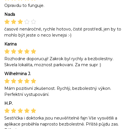
Opravdu to funguje.
Naďa
časové nenáročné, rychle hotovo, čisté prostředí, jen by to
mohlo být jeste o neco levnejsi :-)
Karina
Rozhodne doporucuji! Zakrok byl rychly a bezbolestny.
Skvela lokalita, moznost parkovani. Za me supr :)
Wilhelmina J.
Mám pozitivní zkušenost. Rychlý, bezbolestný výkon.
Perfektní vystupování.
H.P.
Sestřička i doktorka jsou neuvěřitelně fajn Vše vysvětlili a
aplikace proběhla naprosto bezbolestně. Příště půjdu zas.