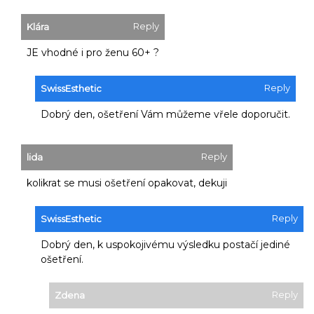
Reply
Klára
JE vhodné i pro ženu 60+ ?
Reply
SwissEsthetic
Dobrý den, ošetření Vám můžeme vřele doporučit.
Reply
lida
kolikrat se musi ošetření opakovat, dekuji
Reply
SwissEsthetic
Dobrý den, k uspokojivému výsledku postačí jediné
ošetření.
Reply
Zdena