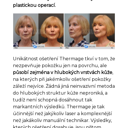
plastickou operací.
Unikátnost ošetření Thermage tkví v tom, že
nezpevňuje pokožku jen na povrchu, ale
působí zejména v hlubokých vrstvách kůže
,
na kterých při jakémkoliv ošetření pokožky
záleží nejvíce. Žádná jiná neinvazivní metoda
do hlubokých struktur kůže neproniká, a
tudíž není schopná dosáhnout tak
markantních výsledků. Thermage je tak
účinnější než jakýkoliv laser a komplexnější
než jakákoliv manuální technikar. Výsledky,
kterých ošetření dosahuje, jsou přitom