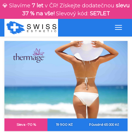
💎 Slavíme
7 let
v ČR! Získejte dodatečnou
slevu
37 % na vše!
Slevový kód:
SE7LET
Sleva -70 %
19 900 Kč
Původně 65 000 Kč