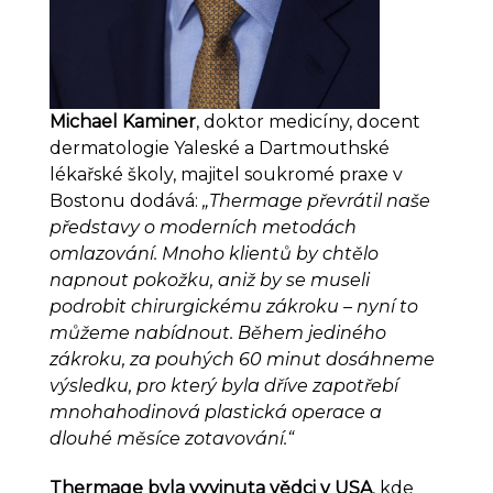
Michael Kaminer
, doktor medicíny, docent
dermatologie Yaleské a Dartmouthské
lékařské školy, majitel soukromé praxe v
Bostonu dodává:
„Thermage převrátil naše
představy o moderních metodách
omlazování. Mnoho klientů by chtělo
napnout pokožku, aniž by se museli
podrobit chirurgickému zákroku – nyní to
můžeme nabídnout. Během jediného
zákroku, za pouhých 60 minut dosáhneme
výsledku, pro který byla dříve zapotřebí
mnohahodinová plastická operace a
dlouhé měsíce zotavování.“
Thermage byla vyvinuta vědci v USA
, kde