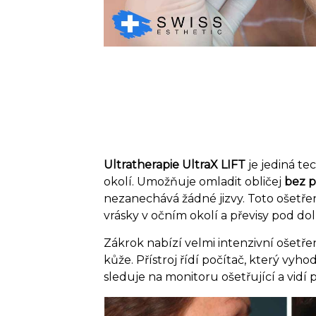
Ultratherapie UltraX LIFT
je jediná te
okolí. Umožňuje omladit obličej
bez p
nezanechává žádné jizvy. Toto ošetření
vrásky v očním okolí a převisy pod dol
Zákrok nabízí velmi intenzivní ošetře
kůže. Přístroj řídí počítač, který vy
sleduje na monitoru ošetřující a vidí 