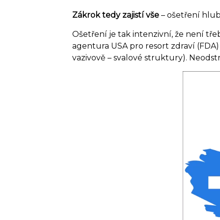
Zákrok tedy zajistí vše
– ošetření hlu
Ošetření je tak intenzivní, že není t
agentura USA pro resort zdraví (FDA)
vazivově – svalové struktury). Neodst