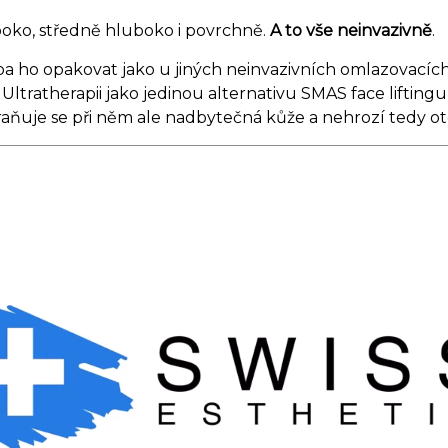
boko, středně hluboko i povrchně.
A to vše neinvazivně
.
řeba ho opakovat jako u jiných neinvazivních omlazovacích
 Ultratherapii jako jedinou alternativu SMAS face lift
raňuje se při něm ale nadbytečná kůže a nehrozí tedy otok