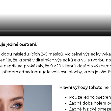
je jediné ošetření.
o dobu následujících 2–5 měsíců. Viditelné výsledky vyk
ření je, že kromě viditelných výsledků aktivuje tvorbu 
e například prokázaly, že 9 z 10 klientů dosáhlo významný
 ji předem odhadnout (dle velikosti plochy, která je ošet
Hlavní výhody tohoto neinv
Pouze jedno ošetřen
Žádná doba hojení p
Žádné fyzické omeze