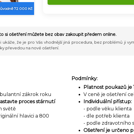
ůvodně 72 000 Kč
oto si ošetření můžete bez obav zakoupit předem online.
i ukáže, že je pro Vás vhodnější jiná procedura, bez problémů ji v
cky převedou na nové ošetření.
Podmínky:
Platnost poukazů je 
mbulantní zákrok roku
V ceně je ošetření c
zastavte proces stárnutí
Individuální přístup:
m světě
- podle věku klienta
ginální hlavici a 800
- dle potřeb klienta
- podle zdravotního 
Ošetření je určeno p