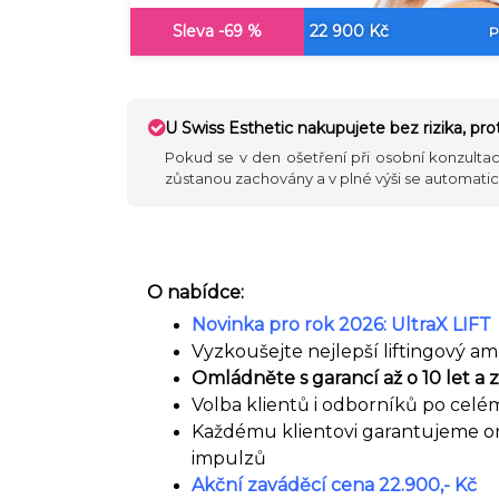
Sleva -69 %
22 900 Kč
P
U Swiss Esthetic nakupujete bez rizika, pr
Pokud se v den ošetření při osobní konzultac
zůstanou zachovány a v plné výši se automati
O nabídce:
Novinka pro rok 2026: UltraX LIFT
Vyzkoušejte nejlepší liftingový a
Omládněte s garancí až o 10 let a 
Volba klientů i odborníků po celé
Každému klientovi garantujeme ori
impulzů
Akční zaváděcí cena 22.900,- Kč