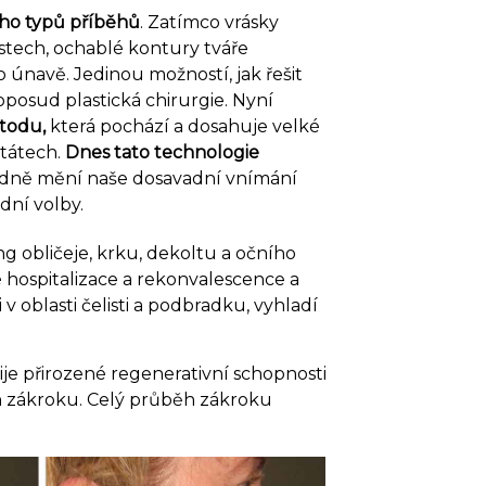
noho typů příběhů
. Zatímco vrásky
tech, ochablé kontury tváře
o únavě. Jedinou možností, jak řešit
oposud plastická chirurgie. Nyní
todu,
která pochází a dosahuje velké
Státech.
Dnes tato technologie
adně mění naše dosavadní vnímání
dní volby.
ing obličeje, krku, dekoltu a očního
hospitalizace a rekonvalescence a
v oblasti čelisti a podbradku, vyhladí
ije přirozené regenerativní schopnosti
sah zákroku. Celý průběh zákroku