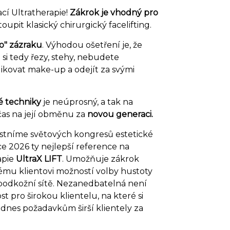
cí Ultratherapie!
Zákrok je vhodný pro
pit klasický chirurgický facelifting.
o" zázraku
. Výhodou ošetření je, že
si tedy řezy, stehy, nebudete
ikovat make-up a odejít za svými
é techniky
je neúprosný, a tak na
čas na její obměnu za
novou generaci.
astníme světových kongresů estetické
oce 2026 ty nejlepší reference na
apie
UltraX LIFT
. Umožňuje zákrok
nému klientovi možností volby hustoty
podkožní sítě. Nezanedbatelná není
st pro širokou klientelu, na které si
dnes požadavkům širší klientely za