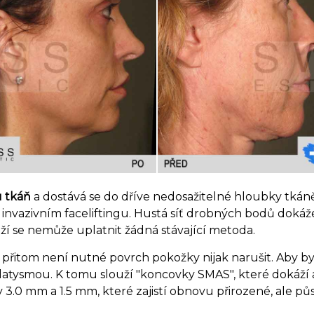
u tkáň
a dostává se do dříve nedosažitelné hloubky tkáně
 invazivním faceliftingu. Hustá síť drobných bodů dokáže 
ží se nemůže uplatnit žádná stávající metoda.
přitom není nutné povrch pokožky nijak narušit. Aby by
 platysmou. K tomu slouží "koncovky SMAS", které dokáží 
.0 mm a 1.5 mm, které zajistí obnovu přirozené, ale p