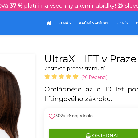
eva 37 %
platí i na všechny akční nabídky! 🎁 Slev
O NÁS
AKČNÍ NABÍDKY
CENÍK
UltraX LIFT v Praze
Zastavte proces stárnutí
(26 Recenzí)
Omládněte až o 10 let po
liftingového zákroku.
302x již objednalo
OBJEDNAT