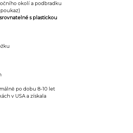
, očního okolí a podbradku
n poukaz)
srovnatelné s plastickou
ožku
m
imálně po dobu 8-10 let
kách v USA a získala