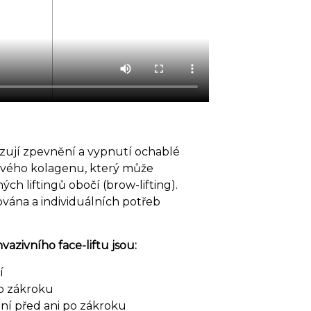
azují zpevnění a vypnutí ochablé
nového kolagenu, který může
ch liftingů obočí (brow-lifting).
řována a individuálních potřeb
azivního face-liftu jsou:
í
o zákroku
ní před ani po zákroku