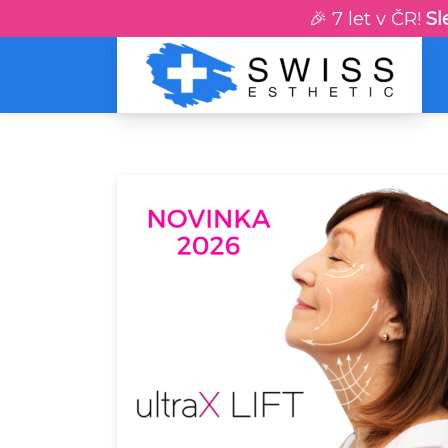
🎉 7 let v ČR!
Sl