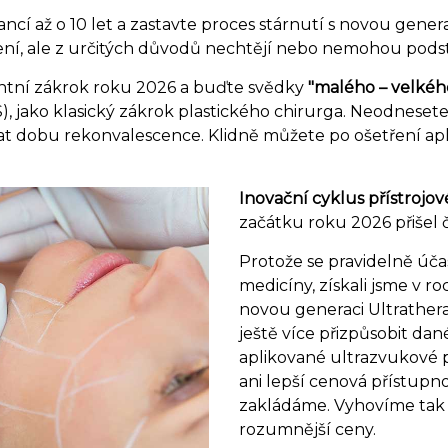
cí až o 10 let a zastavte proces stárnutí s novou genera
ení, ale z určitých důvodů nechtějí nebo nemohou podstou
antní zákrok roku 2026 a buďte svědky
"malého – velkéh
, jako klasický zákrok plastického chirurga. Neodnesete 
at dobu rekonvalescence. Klidně můžete po ošetření apl
Inovační cyklus přístrojov
začátku roku 2026 přišel 
Protože se pravidelně úč
medicíny, získali jsme v r
novou generaci Ultrather
ještě více přizpůsobit da
aplikované ultrazvukové 
ani lepší cenová přístupno
zakládáme. Vyhovíme tak 
rozumnější ceny.