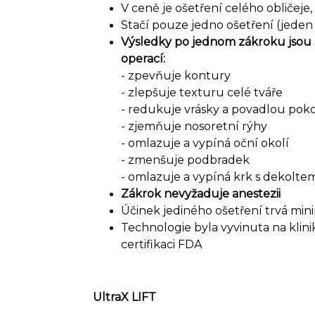
V ceně je ošetření celého obličeje
Stačí pouze jedno ošetření (jede
Výsledky po jednom zákroku jsou 
operací:
- zpevňuje kontury
- zlepšuje texturu celé tváře
- redukuje vrásky a povadlou pok
- zjemňuje nosoretní rýhy
- omlazuje a vypíná oční okolí
- zmenšuje podbradek
- omlazuje a vypíná krk s dekolte
Zákrok nevyžaduje anestezii
Účinek jediného ošetření trvá min
Technologie byla vyvinuta na klini
certifikaci FDA
UltraX LIFT