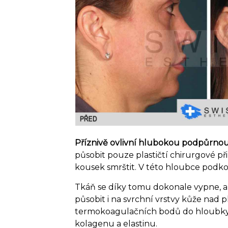
Příznivě ovlivní hlubokou podpůrno
působit pouze plastičtí chirurgové při
kousek smrštit. V této hloubce podko
Tkáň se díky tomu dokonale vypne, a 
působit i na svrchní vrstvy kůže nad
termokoagulačních bodů do hloubky 3
kolagenu a elastinu.