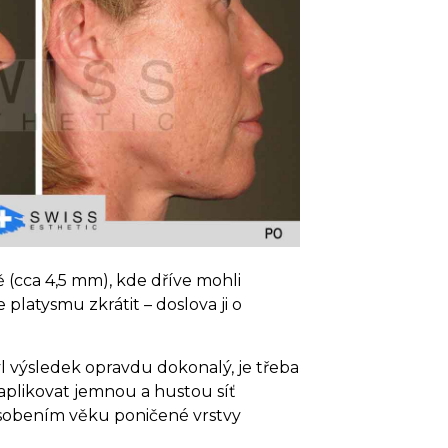
 (cca 4,5 mm), kde dříve mohli
platysmu zkrátit – doslova ji o
l výsledek opravdu dokonalý, je třeba
aplikovat jemnou a hustou síť
ůsobením věku poničené vrstvy