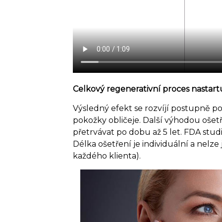
Celkový regenerativní proces nastartu
Výsledný efekt se rozvíjí postupně p
pokožky obličeje. Další výhodou ošet
přetrvávat po dobu až 5 let. FDA studi
Délka ošetření je individuální a nelze
každého klienta).