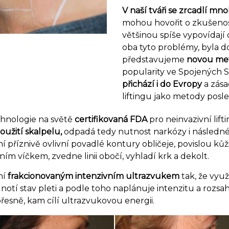
V naší tváři se zrcadlí m
mohou hovořit o zkušenos
většinou spíše vypovídají 
oba tyto problémy, byla d
představujeme
novou me
popularity ve Spojených 
přichází i do Evropy
a zás
liftingu jako metody posle
chnologie na světě
certifikovaná FDA
pro neinvazivní lift
oužití skalpelu,
odpadá tedy nutnost narkózy i následné 
 příznivě ovlivní povadlé kontury obličeje, povislou kůži 
ním víčkem, zvedne linii obočí, vyhladí krk a dekolt.
ní
frakcionovaným intenzivním ultrazvukem
tak, že využ
hodnotí stav pleti a podle toho naplánuje intenzitu a roz
přesně, kam cílí ultrazvukovou energii.