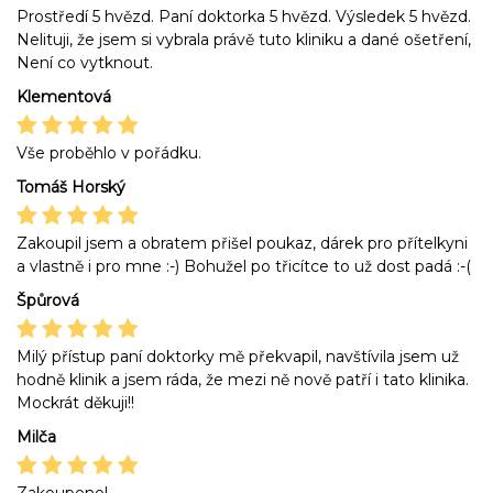
Prostředí 5 hvězd. Paní doktorka 5 hvězd. Výsledek 5 hvězd.
Nelituji, že jsem si vybrala právě tuto kliniku a dané ošetření,
Není co vytknout.
Klementová
Vše proběhlo v pořádku.
Tomáš Horský
Zakoupil jsem a obratem přišel poukaz, dárek pro přítelkyni
a vlastně i pro mne :-) Bohužel po třicítce to už dost padá :-(
Špůrová
Milý přístup paní doktorky mě překvapil, navštívila jsem už
hodně klinik a jsem ráda, že mezi ně nově patří i tato klinika.
Mockrát děkuji!!
Milča
Zakoupeno!