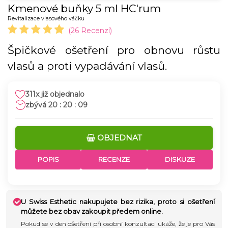
Kmenové buňky 5 ml HC'rum
Revitalizace vlasového váčku
(26 Recenzí)
Špičkové ošetření pro obnovu růstu
vlasů a proti vypadávání vlasů.
311x již objednalo
20 : 20 : 08
OBJEDNAT
POPIS
RECENZE
DISKUZE
U Swiss Esthetic nakupujete bez rizika, proto si ošetření
můžete bez obav zakoupit předem online.
Pokud se v den ošetření při osobní konzultaci ukáže, že je pro Vás