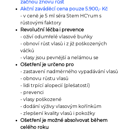
začnou znovu růst
Akční zaváděcí cena pouze 5.900,- Kč
- v ceně je 5 ml séra Stem HC'rum s
růstovými faktory
Revoluční léčba i prevence
- oživí odumřelé vlasové buňky
- obnoví růst vlasů i z již poškozených
váčků
- vlasy jsou pevnější a nelámou se
Ošetření je určeno pro
- zastavení nadměrného vypadávání vlasů
- obnovu růstu vlasů
- lidi trpící alopecií (plešatostí)
- prevenci
- vlasy poškozené
- dodání výživy vlasovým kořínkům
- zlepšení kvality vlasů i pokožky
Ošetření je možné absolvovat během
celého roku