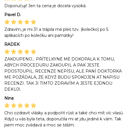
Doporučuji! Jen ta cena je docela vysoká.
Pavel D.
Zdravím, je mi 31 a trápila mě pleš tzv. (kolečko) po 5
aplikacích po kolečku ani památky!
RADEK
ZAKOUPENO... PŘÍTELKYNĚ MĚ DOKOPALA K TOMU,
ABYCH PROCEDURU ZAKOUPIL A PAK JESTE
PDOSTOUPIL. RECENZE NEPÍŠU, ALE PANÍ DOKTORKA
ME POŽÁDALA, ŽE KDYŽ BUDU SPOKOJEN AT NAPISU
RECENZI. TAK JI TIMTO ZDRAVÍM A JESTE EJDNOU
DEKUJI.
Nina
Chci ozdravit vlásky a podpořit růst a také chci mít víc vlasů.
Když u vás byla teta, doporučila mi ať jdu jedině k vám. Tak
jsem moc zvědavá a moc se těším.