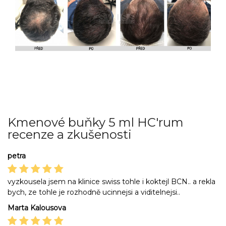
Kmenové buňky 5 ml HC'rum
recenze a zkušenosti
petra
vyzkousela jsem na klinice swiss tohle i koktejl BCN.. a rekla
bych, ze tohle je rozhodně ucinnejsi a viditelnejsi..
Marta Kalousova