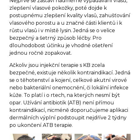
Nejprve se zastaví nadměrné vypadávání vlasů,
zlepšení vlasové pokožky, poté dojde k
postupnému zlepšení kvality vlasů, zahušťování
vlasového porostu a u značné části klientů i k
růstu vlasů i v místě lysin. Jedná se o velice
bezpečný a šetrný způsob léčby. Pro
dlouhodobost účinku je vhodné ošetření
jednou ročně zopakovat.
Ačkoliv jsou injekční terapie s KB zcela
bezpečné, existuje několik kontraindikací. Jedná
se o těhotenství a kojení, celkové akutní virové
nebo bakteriální onemocnění, či lokální infekce
kůže. To platí i o rtech, na kterých nesmí být
opar. Užívání antibiotik (ATB) není přímou
kontraindikací, nicméně doporučujeme aplikaci
dermálních výplní podstoupit nejdříve 2 týdny
po ukončení ATB terapie.