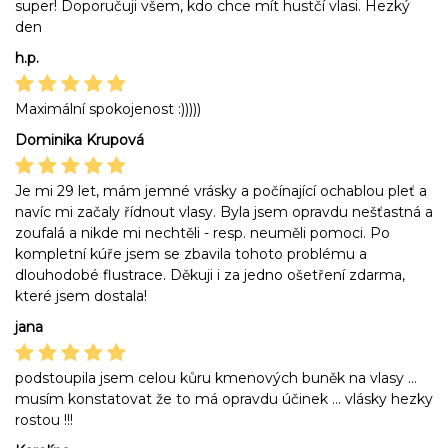
super! Doporučuji všem, kdo chce mít hustčí vlasi. Hezký
den
h.p.
Maximální spokojenost :)))))
Dominika Krupová
Je mi 29 let, mám jemné vrásky a počínající ochablou pleť a
navíc mi začaly řídnout vlasy. Byla jsem opravdu nešťastná a
zoufalá a nikde mi nechtěli - resp. neuměli pomoci. Po
kompletní kúře jsem se zbavila tohoto problému a
dlouhodobé flustrace. Děkuji i za jedno ošetření zdarma,
které jsem dostala!
jana
podstoupila jsem celou kůru kmenových buněk na vlasy ...
musím konstatovat že to má opravdu účinek ... vlásky hezky
rostou !!!