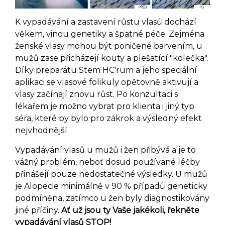
K vypadávání a zastavení růstu vlasů dochází
věkem, vinou genetiky a špatné péče. Zejména
ženské vlasy mohou být poničené barvením, u
mužů zase přicházejí kouty a plešatící "kolečka".
Díky preparátu Stem HC'rum a jeho speciální
aplikaci se vlasové folikuly opětovně aktivují a
vlasy začínají znovu růst. Po konzultaci s
lékařem je možno vybrat pro klienta i jiný typ
séra, které by bylo pro zákrok a výsledný efekt
nejvhodnější.
Vypadávání vlasů u mužů i žen přibývá a je to
vážný problém, neboť dosud používané léčby
přinášejí pouze nedostatečné výsledky. U mužů
je Alopecie minimálně v 90 % případů geneticky
podmíněna, zatímco u žen byly diagnostikovány
jiné příčiny.
Ať už jsou ty Vaše jakékoli, řekněte
vypadávání vlasů STOP!