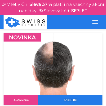
🎉 7 let v ČR!
Sleva 37 %
platí i na všechny akční
nabídky! 🎁 Slevový kód:
SE7LET
Akční cena
5 900 Kč