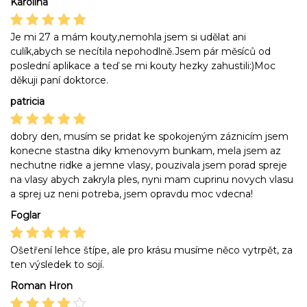
Karolína
Je mi 27 a mám kouty,nemohla jsem si udělat ani
culík,abych se necítila nepohodlně.Jsem pár měsíců od
poslední aplikace a teď se mi kouty hezky zahustili:)Moc
děkuji paní doktorce.
patricia
dobry den, musím se pridat ke spokojeným záznicím jsem
konecne stastna diky kmenovym bunkam, mela jsem az
nechutne ridke a jemne vlasy, pouzivala jsem porad spreje
na vlasy abych zakryla ples, nyni mam cuprinu novych vlasu
a sprej uz neni potreba, jsem opravdu moc vdecna!
Foglar
Ošetření lehce štípe, ale pro krásu musíme něco vytrpět, za
ten výsledek to sojí.
Roman Hron