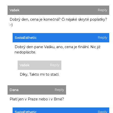
Reply
Vašek
Dobrý den, cena je konečná? Či nějaké skryté poplatky?
:-)
Reply
SwissEsthetic
Dobrý den pane Vašku, ano, cena je finální. Nic již
nedoplácíte.
Reply
Vašek
Díky, Takto mi to stačí.
Reply
Dana
Platí jen v Praze nebo i v Brně?
Reply
SwissEsthetic