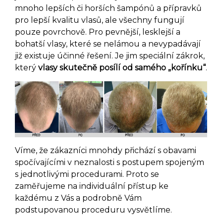
mnoho lepších či horších šampónů a přípravků
pro lepší kvalitu vlasů, ale všechny fungují
pouze povrchově. Pro pevnější, lesklejší a
bohatší vlasy, které se nelámou a nevypadávají
již existuje účinné řešení. Je jim speciální zákrok,
který
vlasy skutečně posílí od samého „kořínku“
.
Víme, že zákazníci mnohdy přichází s obavami
spočívajícími v neznalosti s postupem spojeným
s jednotlivými procedurami. Proto se
zaměřujeme na individuální přístup ke
každému z Vás a podrobně Vám
podstupovanou proceduru vysvětlíme.