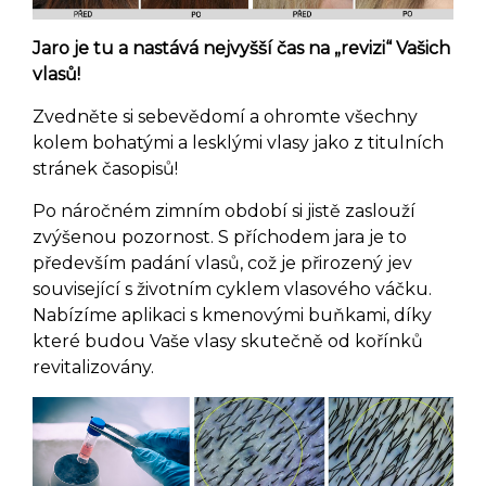
Jaro je tu a nastává nejvyšší čas na „revizi“ Vašich
vlasů!
Zvedněte si sebevědomí a ohromte všechny
kolem bohatými a lesklými vlasy jako z titulních
stránek časopisů!
Po náročném zimním období si jistě zaslouží
zvýšenou pozornost. S příchodem jara je to
především padání vlasů, což je přirozený jev
související s životním cyklem vlasového váčku.
Nabízíme aplikaci s kmenovými buňkami, díky
které budou Vaše vlasy skutečně od kořínků
revitalizovány.