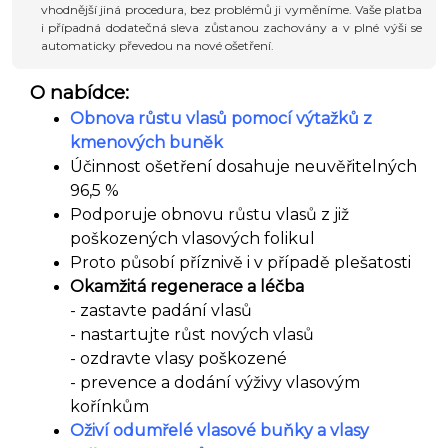
vhodnější jiná procedura, bez problémů ji vyměníme. Vaše platba
i případná dodatečná sleva zůstanou zachovány a v plné výši se
automaticky převedou na nové ošetření.
O nabídce:
Obnova růstu vlasů pomocí výtažků z
kmenových buněk
Účinnost ošetření dosahuje neuvěřitelných
96,5 %
Podporuje obnovu růstu vlasů z již
poškozených vlasových folikul
Proto působí příznivě i v případě plešatosti
Okamžitá regenerace a léčba
- zastavte padání vlasů
- nastartujte růst nových vlasů
- ozdravte vlasy poškozené
- prevence a dodání výživy vlasovým
kořínkům
Oživí odumřelé vlasové buňky a vlasy