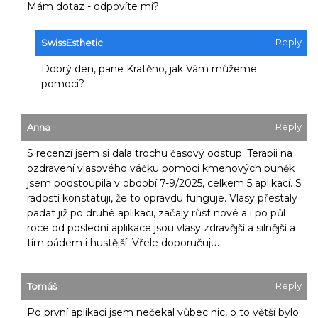
Mám dotaz - odpovíte mi?
Reply
SwissEsthetic
Dobrý den, pane Kratěno, jak Vám můžeme
pomoci?
Reply
Anna
S recenzí jsem si dala trochu časový odstup. Terapii na
ozdravení vlasového váčku pomoci kmenových buněk
jsem podstoupila v období 7-9/2025, celkem 5 aplikací. S
radostí konstatuji, že to opravdu funguje. Vlasy přestaly
padat již po druhé aplikaci, začaly růst nové a i po půl
roce od poslední aplikace jsou vlasy zdravější a silnější a
tím pádem i hustější. Vřele doporučuju.
Reply
Tomáš
Po první aplikaci jsem nečekal vůbec nic, o to větší bylo