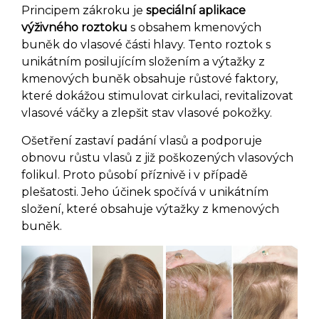
Principem zákroku je
speciální aplikace
výživného roztoku
s obsahem kmenových
buněk do vlasové části hlavy. Tento roztok s
unikátním posilujícím složením a výtažky z
kmenových buněk obsahuje růstové faktory,
které dokážou stimulovat cirkulaci, revitalizovat
vlasové váčky a zlepšit stav vlasové pokožky.
Ošetření zastaví padání vlasů a podporuje
obnovu růstu vlasů z již poškozených vlasových
folikul. Proto působí příznivě i v případě
plešatosti. Jeho účinek spočívá v unikátním
složení, které obsahuje výtažky z kmenových
buněk.