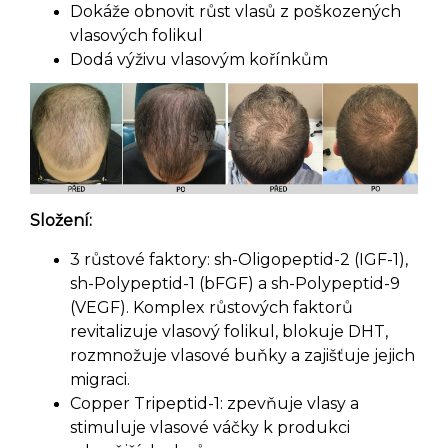
Dokáže obnovit růst vlasů z poškozených
vlasových folikul
Dodá výživu vlasovým kořínkům
Složení:
3 růstové faktory: sh-Oligopeptid-2 (IGF-1),
sh-Polypeptid-1 (bFGF) a sh-Polypeptid-9
(VEGF). Komplex růstových faktorů
revitalizuje vlasový folikul, blokuje DHT,
rozmnožuje vlasové buňky a zajišťuje jejich
migraci.
Copper Tripeptid-1: zpevňuje vlasy a
stimuluje vlasové váčky k produkci