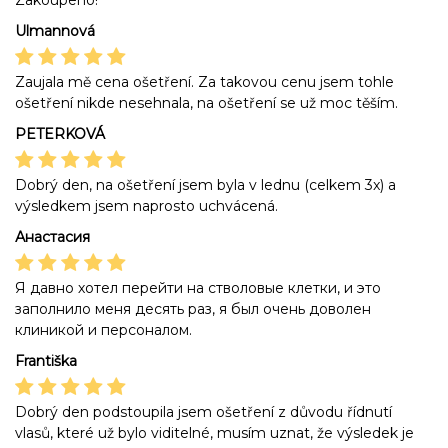
Ulmannová
Zaujala mě cena ošetření. Za takovou cenu jsem tohle
ošetření nikde nesehnala, na ošetření se už moc těším.
PETERKOVÁ
Dobrý den, na ošetření jsem byla v lednu (celkem 3x) a
výsledkem jsem naprosto uchvácená.
Анастасия
Я давно хотел перейти на стволовые клетки, и это
заполнило меня десять раз, я был очень доволен
клиникой и персоналом.
Františka
Dobrý den podstoupila jsem ošetření z důvodu řídnutí
vlasů, které už bylo viditelné, musím uznat, že výsledek je