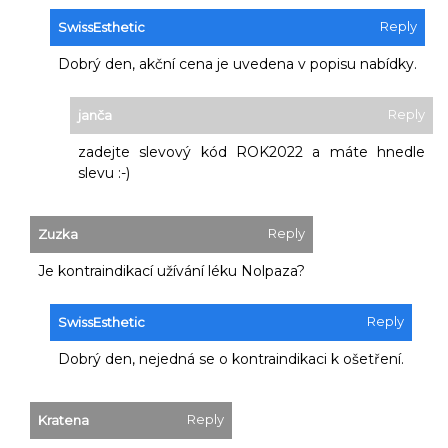
Reply
SwissEsthetic
Dobrý den, akční cena je uvedena v popisu nabídky.
Reply
janča
zadejte slevový kód ROK2022 a máte hnedle
slevu :-)
Reply
Zuzka
Je kontraindikací užívání léku Nolpaza?
Reply
SwissEsthetic
Dobrý den, nejedná se o kontraindikaci k ošetření.
Reply
Kratena