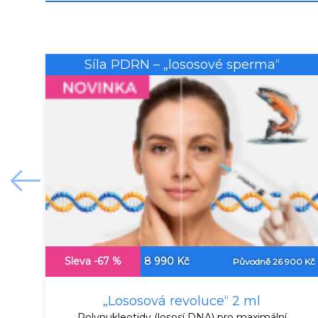
Síla PDRN – „lososové sperma“
Sleva -67 %
8 990 Kč
Původně 26 900 Kč
„Lososová revoluce“ 2 ml
Polynukleotidy (lososí DNA) pro maximální