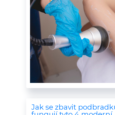
Jak se zbavit podbradk
fungují tyto 4 moderní 