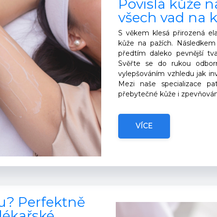
Povislá kůže 
všech vad na k
S věkem klesá přirozená elas
kůže na pažích. Následkem 
předtím daleko pevnější tv
Svěřte se do rukou odbo
vylepšováním vzhledu jak inv
Mezi naše specializace pat
přebytečné kůže i zpevňován
VÍCE
u? Perfektně
lékařské