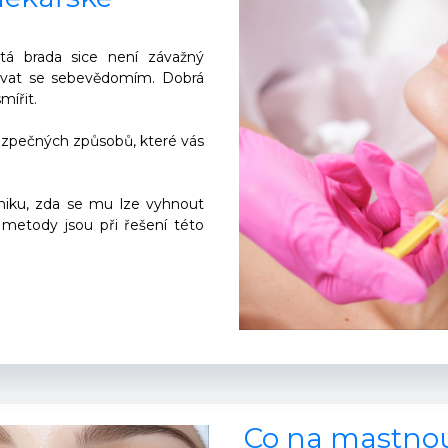
itá brada sice není závažný
ávat se sebevědomím. Dobrá
mířit.
ezpečných způsobů, které vás
vzniku, zda se mu lze vyhnout
 metody jsou při řešení této
Co na mastnou