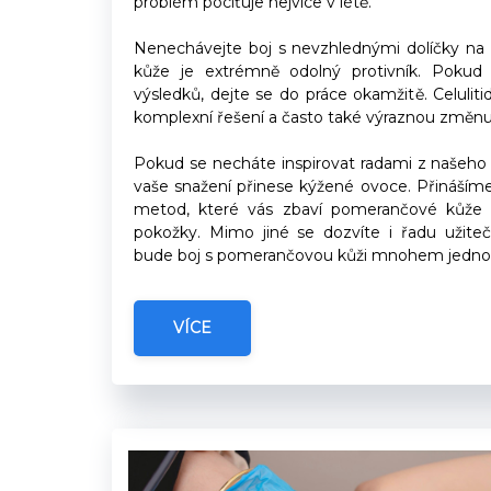
problém pociťuje nejvíce v létě.
Nenechávejte boj s nevzhlednými dolíčky na 
kůže je extrémně odolný protivník. Pokud
výsledků, dejte se do práce okamžitě. Celuliti
komplexní řešení a často také výraznou změnu 
Pokud se necháte inspirovat radami z našeho
vaše snažení přinese kýžené ovoce. Přinášíme
metod, které vás zbaví pomerančové kůže a 
pokožky. Mimo jiné se dozvíte i řadu užiteč
bude boj s pomerančovou kůži mnohem jednod
VÍCE