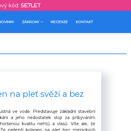
ový kód:
SE7LET
NOVINKY
ZÁKROKY
RECENZE
KONTAKT
en na pleť svěží a bez
ustná ve vodě. Představuje základní stavební
kání a jeho nedostatek stojí za přibýváním
zhoršenou kvalitu nehtů a vlasů. Víte ale, že
? Že nejlepší kolagen na pleť bez mimických