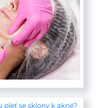
 pleť se sklony k akné?