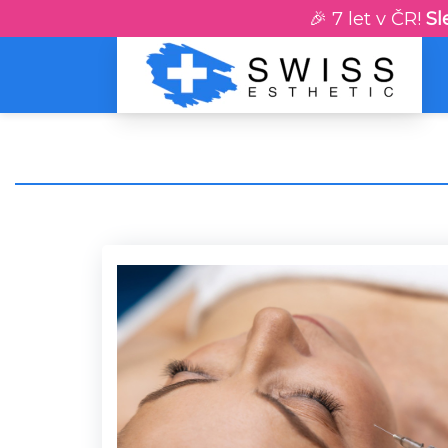
🎉 7 let v ČR!
Sl