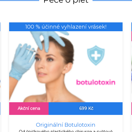
100 % účinné vyhlazení vrásek!
Akční cena
699 Kč
Originální Botulotoxin
Od špičkového plastického chirurga a světově