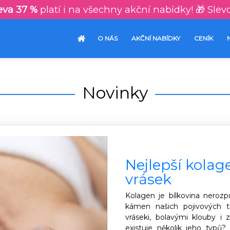
eva 37 %
platí i na všechny akční nabídky! 🎁 Slev
O NÁS
AKČNÍ NABÍDKY
CENÍK
Novinky
Nejlepší kolag
vrásek
Kolagen je bílkovina nerozp
kámen našich pojivových t
vráseki, bolavými klouby i 
existuje několik jeho typů