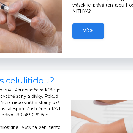
vrásek je právě ten typu I 
NITHYA?
VÍCE
s celulitidou?
e marný. Pomerančová kůže je
řevážně ženy a dívky. Pokud i
icha nebo vnitřní strany paží
ás alespoň částečně utěšit
je život 80 až 90 % žen.
losrdné. Většina žen tento