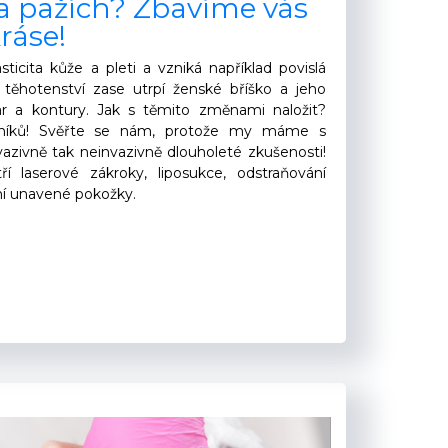
na pažích? Zbavíme vás
ráse!
ticita kůže a pleti a vzniká například povislá
těhotenství zase utrpí ženské bříško a jeho
ar a kontury. Jak s těmito změnami naložit?
rníků! Svěřte se nám, protože my máme s
azivně tak neinvazivně dlouholeté zkušenosti!
ří laserové zákroky, liposukce, odstraňování
í unavené pokožky.