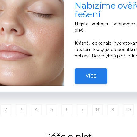
Nabízíme ověř
řešení
Nejste spokojeni se stavem
pleť.
Krásná, dokonale hydratova
ideálem krásy již od počátku 
pohlaví. Bezchybná pleť jed
VÍCE
2
3
4
5
6
7
8
9
10
Péče o pleť