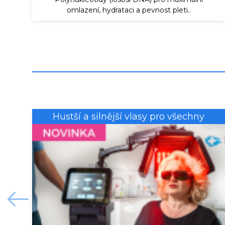
omlazení, hydrataci a pevnost pleti..
Hustší a silnější vlasy pro všechny