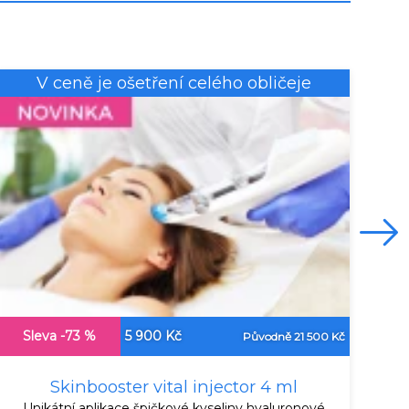
V ceně je ošetření celého obličeje
Sleva -73 %
5 900 Kč
S
Původně 21 500 Kč
Skinbooster vital injector 4 ml
Unikátní aplikace špičkové kyseliny hyaluronové
Oka