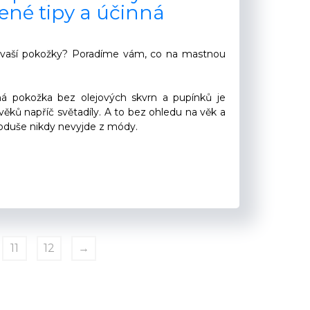
ené tipy a účinná
 vaší pokožky? Poradíme vám, co na mastnou
ná pokožka bez olejových skvrn a pupínků je
věků napříč světadíly. A to bez ohledu na věk a
noduše nikdy nevyjde z módy.
11
12
→