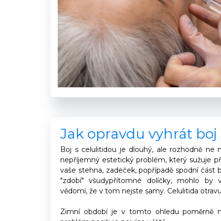
Jak opravdu vyhrát boj 
Boj s celulitidou je dlouhý, ale rozhodně n
nepříjemný estetický problém, který sužuje p
vaše stehna, zadeček, popřípadě spodní část bř
"zdobí" všudypřítomné dolíčky, mohlo by v
vědomí, že v tom nejste samy. Celulitida otravu
Zimní období je v tomto ohledu poměrně mi